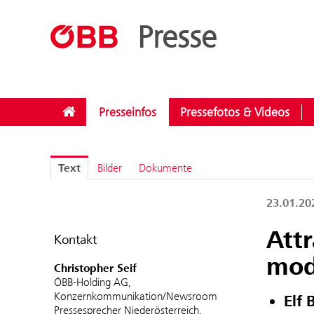
??menue.meldungen??
/
Kategorien
/
Investitionen
Presse
Presseinfos
Pressefotos & Videos
Text
Bilder
Dokumente
23.01.2
Att
Kontakt
mod
Christopher Seif
ÖBB-Holding AG,
Konzernkommunikation/Newsroom
Elf
Pressesprecher Niederösterreich,