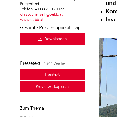
und 
Burgenland
Telefon: +43 664 6170022
Kom
christopher.seif@oebb.at
Inve
www.oebb.at
Gesamte Pressemappe als .zip:
Downloaden
Pressetext
4344 Zeichen
Plaintext
Pressetext kopieren
Zum Thema