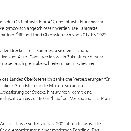
in der ÖBB-Infrastruktur AG, und Infrastrukturlandesrat
cke symbolisch abgeschlossen werden. Die Fahrgäste
ktpartner ÖBB und Land Oberösterreich von 2017 bis 2023
ng der Strecke Linz – Summerau sind eine schöne
native zum Auto. Damit wollen wir in Zukunft noch mehr
ren, aber auch grenzüberschreitend nach Tschechien
te des Landes Oberösterreich zahlreiche Verbesserungen für
wichtiger Grundstein für die Modernisierung der
eutrassierung der Strecke hinzuwirken, damit eine
digkeit von bis zu 160 km/h auf der Verbindung Linz-Prag
f der Trasse verlief vor fast 200 Jahren teilweise die
t für die Anforderungen einer modernen Bahnlinie. Das