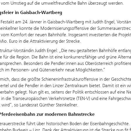
vom Umstieg auf die umweltfreundliche Bahn überzeugt werden.
gsfeier in Gaisbach-Wartberg
Festakt am 24. Jänner in Gaisbach-Wartberg mit Judith Engel, Vorständ
einkellner konnte die Modernisierungsoffensive der Summerauerstre
n vom Komfort der neuen Bahnhöfe. Insgesamt investierten die Proje
Mio. Euro in die Attraktivierung der Strecke.
truktur-Vorständin Judith Engel: „Die neu gestalteten Bahnhöfe entla
te für die Region. Die Bahn ist eine konkurrenzfähige und grüne Alter
ansprechen. Besonders die Pendler:innen aus Oberösterreich profitie
ich im Personen- und Güterverkehr neue Möglichkeiten.“
 mich, dass die größte Schieneninfrastrukturoffensive in der Geschich
ertel und die Pendler in den Linzer Zentralraum bietet. Damit ist ein 
bahn gelegt. Nun gilt es, seitens der Politik entschlossen auf eine N
n die Transeuropäischen Verkehrsnetze (TEN-V) und eine Fahrgeschwin
 wird“, so Landesrat Günther Steinkellner.
Pferdeeisenbahn zur modernen Bahnstrecke
auerstrecke führt über historischen Boden der Eisenbahngeschichte. Au
nbahn Budweis – Linz. Dank der Attraktivierung ist die Strecke nun fi