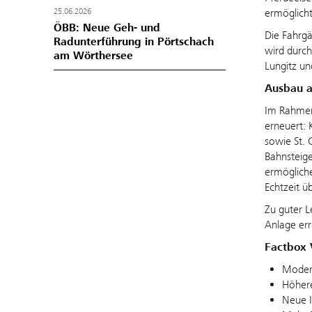
25.06.2026
ermöglicht
ÖBB: Neue Geh- und
Die Fahrgä
Radunterführung in Pörtschach
wird durch
am Wörthersee
Lungitz un
Ausbau al
Im Rahmen 
erneuert: 
sowie St. 
Bahnsteig
ermögliche
Echtzeit ü
Zu guter L
Anlage err
Factbox V
Modern
Höhere
Neue I