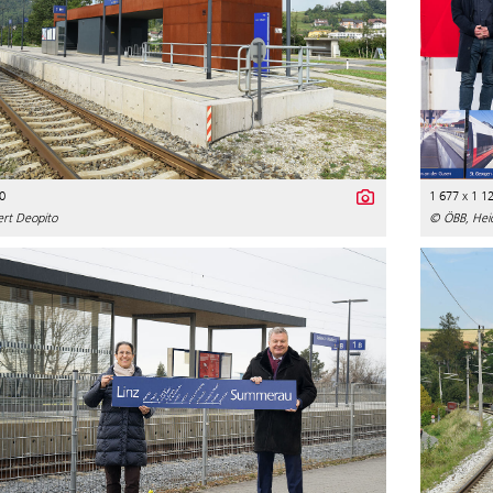
0
1 677 x 1 1
rt Deopito
© ÖBB, Hei