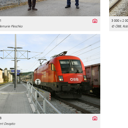
1
3 000 x 2 0
emarie Pleschko
© ÖBB, Rob
8
rt Deopito