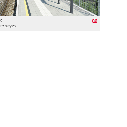
00
ert Deopito