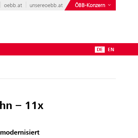
oebb.at
unsereoebb.at
ÖBB-Konzern
DE
EN
hn – 11x
modernisiert