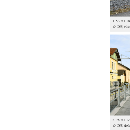
1 772 x 1 18
© ÖBB, Heid
6 192 x 4 12
© ÖBB, Robe