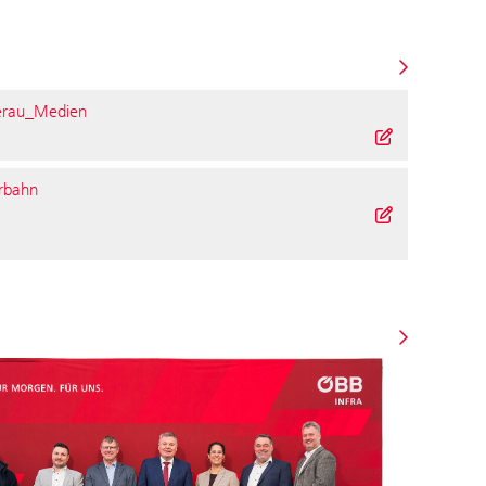
erau_Medien
rbahn