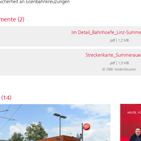
icherheit an Eisenbahnkreuzungen
ente (2)
Im Detail_Bahnhoefe_Linz-Summ
.pdf
|
1,2 MB
Streckenkarte_Summeraue
.pdf
|
1,5 MB
© ÖBB, heiderklausner
 (14)