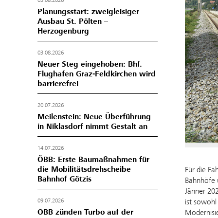
03.08.2026
Planungsstart: zweigleisiger
Ausbau St. Pölten –
Herzogenburg
03.08.2026
Neuer Steg eingehoben: Bhf.
Flughafen Graz-Feldkirchen wird
barrierefrei
20.07.2026
Meilenstein: Neue Überführung
in Niklasdorf nimmt Gestalt an
14.07.2026
ÖBB: Erste Baumaßnahmen für
die Mobilitätsdrehscheibe
Für die Fa
Bahnhof Götzis
Bahnhöfe u
Jänner 202
09.07.2026
ist sowohl
ÖBB zünden Turbo auf der
Modernisie