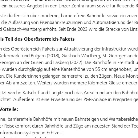
 ein besseres Angebot in den Linzer Zentralraum sowie für Reisende R
ste dürfen sich über moderne, barrierefreie Bahnhöfe sowie ein zuver
 die Auflassung von Eisenbahnkreuzungen und Automatisierung der Bet
d Gaisbach-Wartberg erhöht. Seit Ende 2023 wird die Strecke von Linz
s Teil des Oberösterreich-Pakets
des Oberösterreich-Pakets zur Attraktivierung der Infrastruktur wur
Kefermarkt und Pulgarn (2018), Gaisbach-Wartberg, St. Georgen an der 
Georgen an der Gusen und Lasberg (2022). Die Bahnhöfe in Freistadt 
e wurden durchgängig auf eine Kantenhöhe von 55 cm angehoben, um
n. Die Kunden:innen gelangen barrierefrei zu den Zügen. Neue Monit
ber Abfahrtszeiten. Weiters wurden mehrere Kilometer Gleise erneuer
etzt wird in Katsdorf und Lungitz noch das Areal rund um den Bahnho
ichtet. Außerdem ist eine Erweiterung der P&R-Anlage in Pregarten g
orteile:
e, barrierefreie Bahnhöfe mit neuen Bahnsteigen und Wartebereich
r Reisekomfort durch Bahnhöfe und Züge am neuesten Stand der Tec
nformationssysteme in Echtzeit