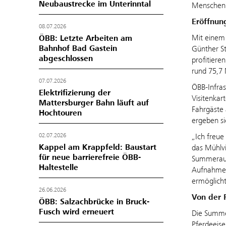
Neubaustrecke im Unterinntal
Menschen 
Eröffnun
08.07.2026
Mit einem 
ÖBB: Letzte Arbeiten am
Bahnhof Bad Gastein
Günther St
abgeschlossen
profitiere
rund 75,7 
07.07.2026
ÖBB-Infras
Elektrifizierung der
Visitenkar
Mattersburger Bahn läuft auf
Fahrgäste 
Hochtouren
ergeben s
02.07.2026
„Ich freue
Kappel am Krappfeld: Baustart
das Mühlvi
für neue barrierefreie ÖBB-
Summerauer
Haltestelle
Aufnahme i
ermöglicht
26.06.2026
Von der 
ÖBB: Salzachbrücke in Bruck-
Fusch wird erneuert
Die Summer
Pferdeeise