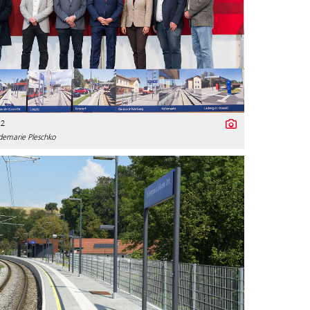
22
demarie Pleschko