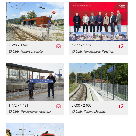
5 520 x 3 680
1 677 x 1 122
© ÖBB, Robert Deopito
© ÖBB, Heidemarie Pleschko
1 772 x 1 181
3 000 x 2 000
© ÖBB, Heidemarie Pleschko
© ÖBB, Robert Deopito