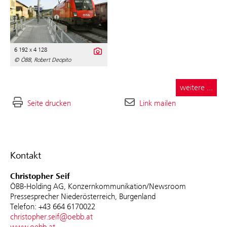
6 192 x 4 128
© ÖBB, Robert Deopito
weitere ...
Seite drucken
Link mailen
Kontakt
Christopher Seif
ÖBB-Holding AG, Konzernkommunikation/Newsroom
Pressesprecher Niederösterreich, Burgenland
Telefon: +43 664 6170022
christopher.seif@oebb.at
www.oebb.at