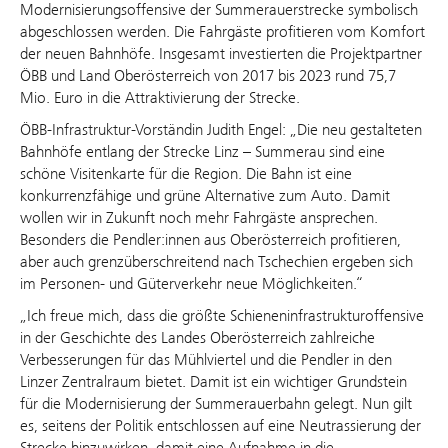
Modernisierungsoffensive der Summerauerstrecke symbolisch
abgeschlossen werden. Die Fahrgäste profitieren vom Komfort
der neuen Bahnhöfe. Insgesamt investierten die Projektpartner
ÖBB und Land Oberösterreich von 2017 bis 2023 rund 75,7
Mio. Euro in die Attraktivierung der Strecke.
ÖBB-Infrastruktur-Vorständin Judith Engel: „Die neu gestalteten
Bahnhöfe entlang der Strecke Linz – Summerau sind eine
schöne Visitenkarte für die Region. Die Bahn ist eine
konkurrenzfähige und grüne Alternative zum Auto. Damit
wollen wir in Zukunft noch mehr Fahrgäste ansprechen.
Besonders die Pendler:innen aus Oberösterreich profitieren,
aber auch grenzüberschreitend nach Tschechien ergeben sich
im Personen- und Güterverkehr neue Möglichkeiten.“
„Ich freue mich, dass die größte Schieneninfrastrukturoffensive
in der Geschichte des Landes Oberösterreich zahlreiche
Verbesserungen für das Mühlviertel und die Pendler in den
Linzer Zentralraum bietet. Damit ist ein wichtiger Grundstein
für die Modernisierung der Summerauerbahn gelegt. Nun gilt
es, seitens der Politik entschlossen auf eine Neutrassierung der
Strecke hinzuwirken, damit eine Aufnahme in die