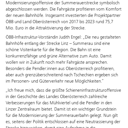
Modernisierungsoffensive der Summerauerstrecke symbolisch
abgeschlossen werden. Die Fahrgäste profitieren vom Komfort
der neuen Bahnhöfe. Insgesamt investierten die Projektpartner
ÖBB und Land Oberösterreich von 2017 bis 2023 rund 75,7
Mio. Euro in die Attraktivierung der Strecke.
ÖBB-Infrastruktur-Vorständin Judith Engel: „Die neu gestalteten
Bahnhöfe entlang der Strecke Linz – Summerau sind eine
schöne Visitenkarte für die Region. Die Bahn ist eine
konkurrenzfähige und grüne Alternative zum Auto. Damit
wollen wir in Zukunft noch mehr Fahrgäste ansprechen.
Besonders die Pendler:innen aus Oberösterreich profitieren,
aber auch grenzüberschreitend nach Tschechien ergeben sich
im Personen- und Güterverkehr neue Möglichkeiten.“
„Ich freue mich, dass die größte Schieneninfrastrukturoffensive
in der Geschichte des Landes Oberösterreich zahlreiche
Verbesserungen für das Mühlviertel und die Pendler in den
Linzer Zentralraum bietet. Damit ist ein wichtiger Grundstein
für die Modernisierung der Summerauerbahn gelegt. Nun gilt
es, seitens der Politik entschlossen auf eine Neutrassierung der
Strecke hinzuwirken, damit eine Aufnahme in die