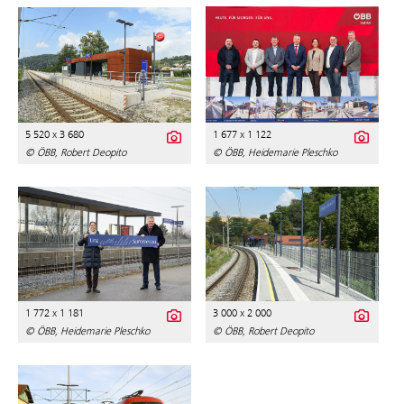
5 520 x 3 680
1 677 x 1 122
© ÖBB, Robert Deopito
© ÖBB, Heidemarie Pleschko
1 772 x 1 181
3 000 x 2 000
© ÖBB, Heidemarie Pleschko
© ÖBB, Robert Deopito