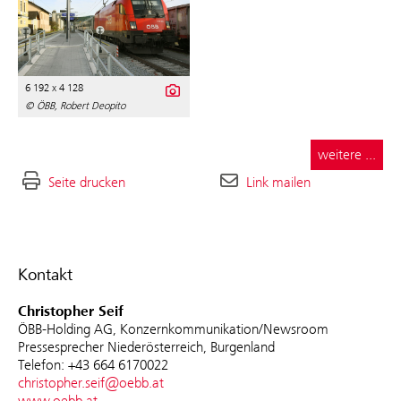
6 192 x 4 128
© ÖBB, Robert Deopito
weitere ...
Seite drucken
Link mailen
Kontakt
Christopher Seif
ÖBB-Holding AG, Konzernkommunikation/Newsroom
Pressesprecher Niederösterreich, Burgenland
Telefon: +43 664 6170022
christopher.seif@oebb.at
www.oebb.at