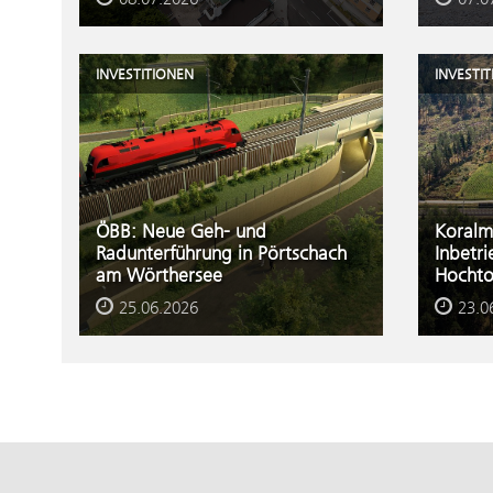
INVESTITIONEN
INVESTI
ÖBB: Neue Geh- und
Koralm
Radunterführung in Pörtschach
Inbetr
am Wörthersee
Hochto
25.06.2026
23.0