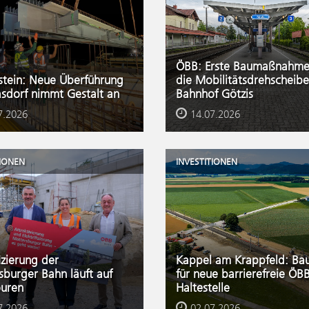
ÖBB: Erste Baumaßnahme
stein: Neue Überführung
die Mobilitätsdrehscheibe
asdorf nimmt Gestalt an
Bahnhof Götzis
7.2026
14.07.2026
TIONEN
INVESTITIONEN
fizierung der
Kappel am Krappfeld: Bau
sburger Bahn läuft auf
für neue barrierefreie ÖB
uren
Haltestelle
7.2026
02.07.2026