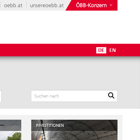
oebb.at
unsereoebb.at
ÖBB-Konzern
DE
EN
INVESTITIONEN