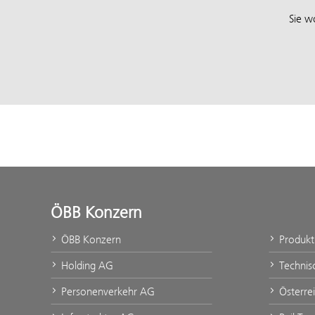
Sie w
ÖBB Konzern
ÖBB Konzern
Produk
Holding AG
Technis
Personenverkehr AG
Österre