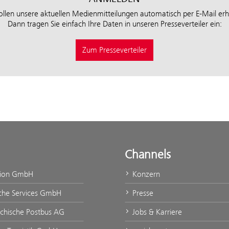
ollen unsere aktuellen Medienmitteilungen automatisch per E-Mail erh
Dann tragen Sie einfach Ihre Daten in unseren Presseverteiler ein:
Zum Presseverteiler
Channels
tion GmbH
Konzern
che Services GmbH
Presse
ichische Postbus AG
Jobs & Karriere