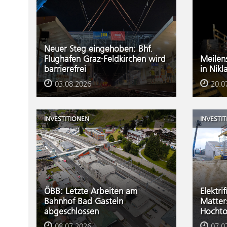
Neuer Steg eingehoben: Bhf.
Flughafen Graz-Feldkirchen wird
Meilen
barrierefrei
in Nikl
03.08.2026
20.0
INVESTITIONEN
INVESTI
ÖBB: Letzte Arbeiten am
Elektri
Bahnhof Bad Gastein
Matter
abgeschlossen
Hochto
08.07.2026
07.0