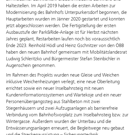
Haltestellen. Im April 2019 haben die ersten Arbeiten zur
Modernisierung des Bahnhofs Unterpurkersdorf begonnen, die
Hauptarbeiten wurden im Jänner 2020 gestartet und konnten
jetzt abgeschlossen werden. Die Fertigstellung der ersten
Ausbaustufe der Park&Ride-Anlage ist für Herbst nächsten
Jahres geplant, Restarbeiten laufen noch bis voraussichtlich
Ende 2023. Reinhold Hödl und Heinz Gschnitzer von den ÖBB
haben den neuen Bahnhof gemeinsam mit Mobilitätslandesrat
Ludwig Schleritzko und Bürgermeister Stefan Steinbichler in
Augenschein genommen.
Im Rahmen des Projekts wurden neue Gleise und Weichen
inklusive Weichenheizungen verlegt, eine neue Oberleitung
errichtet sowie ein neuer Inselbahnsteig mit neuen
Kundeninformationssystemen und Wartekoje und ein neuer
Personenübergangssteg aus Stahlbeton mit zwei
Stiegenhäusern und zwei Aufzugsanlagen als barrierefreie
Verbindung vom Bahnhofsvorplatz zum Inselbahnsteig bzw. zur
Wintergasse. Außerdem wurden der Unterbau und die
Entwässerungsanlagen erneuert, die Begleitwege neu gebaut
und die Streckenausrüstung – Sicherungstechnik,