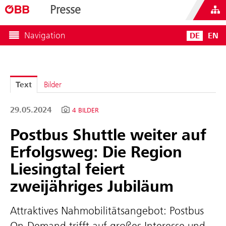
Presse
Navigation
DE
EN
Text
Bilder
29.05.2024
4 BILDER
Postbus Shuttle weiter auf
Erfolgsweg: Die Region
Liesingtal feiert
zweijähriges Jubiläum
Attraktives Nahmobilitätsangebot: Postbus
On-Demand trifft auf großes Interesse und