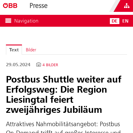
Presse
Navigation
DE
EN
Text
Bilder
29.05.2024
4 BILDER
Postbus Shuttle weiter auf
Erfolgsweg: Die Region
Liesingtal feiert
zweijähriges Jubiläum
Attraktives Nahmobilitätsangebot: Postbus
On-Demand trifft auf großes Interesse und