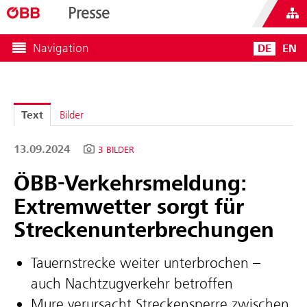
Presse
Navigation
DE
EN
Text
Bilder
13.09.2024
3 BILDER
ÖBB-Verkehrsmeldung:
Extremwetter sorgt für
Streckenunterbrechungen
Tauernstrecke weiter unterbrochen –
auch Nachtzugverkehr betroffen
Mure verursacht Streckensperre zwischen