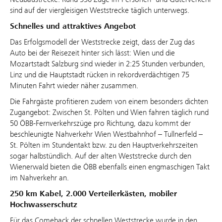
sind auf der viergleisigen Weststrecke täglich unterwegs.
Schnelles und attraktives Angebot
Das Erfolgsmodell der Weststrecke zeigt, dass der Zug das
Auto bei der Reisezeit hinter sich lässt: Wien und die
Mozartstadt Salzburg sind wieder in 2:25 Stunden verbunden,
Linz und die Hauptstadt rücken in rekordverdächtigen 75
Minuten Fahrt wieder näher zusammen.
Die Fahrgäste profitieren zudem von einem besonders dichten
Zugangebot: Zwischen St. Pölten und Wien fahren täglich rund
50 ÖBB-Fernverkehrszüge pro Richtung, dazu kommt der
beschleunigte Nahverkehr Wien Westbahnhof – Tullnerfeld –
St. Pölten im Stundentakt bzw. zu den Hauptverkehrszeiten
sogar halbstündlich. Auf der alten Weststrecke durch den
Wienerwald bieten die ÖBB ebenfalls einen engmaschigen Takt
im Nahverkehr an.
250 km Kabel, 2.000 Verteilerkästen, mobiler
Hochwasserschutz
Für das Comeback der schnellen Weststrecke wurde in den