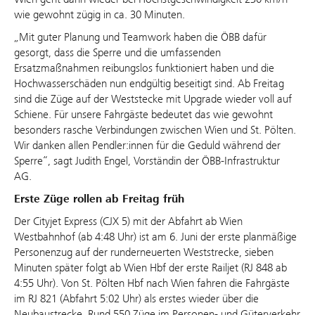
wie gewohnt zügig in ca. 30 Minuten.
„Mit guter Planung und Teamwork haben die ÖBB dafür
gesorgt, dass die Sperre und die umfassenden
Ersatzmaßnahmen reibungslos funktioniert haben und die
Hochwasserschäden nun endgültig beseitigt sind. Ab Freitag
sind die Züge auf der Weststecke mit Upgrade wieder voll auf
Schiene. Für unsere Fahrgäste bedeutet das wie gewohnt
besonders rasche Verbindungen zwischen Wien und St. Pölten.
Wir danken allen Pendler:innen für die Geduld während der
Sperre“, sagt Judith Engel, Vorständin der ÖBB-Infrastruktur
AG.
Erste Züge rollen ab Freitag früh
Der Cityjet Express (CJX 5) mit der Abfahrt ab Wien
Westbahnhof (ab 4:48 Uhr) ist am 6. Juni der erste planmäßige
Personenzug auf der runderneuerten Weststrecke, sieben
Minuten später folgt ab Wien Hbf der erste Railjet (RJ 848 ab
4:55 Uhr). Von St. Pölten Hbf nach Wien fahren die Fahrgäste
im RJ 821 (Abfahrt 5:02 Uhr) als erstes wieder über die
Neubaustrecke. Rund 550 Züge im Personen- und Güterverkehr