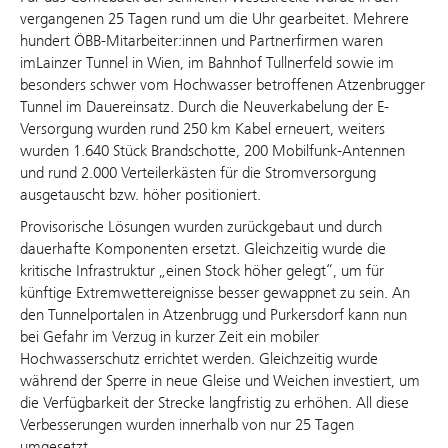
vergangenen 25 Tagen rund um die Uhr gearbeitet. Mehrere
hundert ÖBB-Mitarbeiter:innen und Partnerfirmen waren
imLainzer Tunnel in Wien, im Bahnhof Tullnerfeld sowie im
besonders schwer vom Hochwasser betroffenen Atzenbrugger
Tunnel im Dauereinsatz. Durch die Neuverkabelung der E-
Versorgung wurden rund 250 km Kabel erneuert, weiters
wurden 1.640 Stück Brandschotte, 200 Mobilfunk-Antennen
und rund 2.000 Verteilerkästen für die Stromversorgung
ausgetauscht bzw. höher positioniert.
Provisorische Lösungen wurden zurückgebaut und durch
dauerhafte Komponenten ersetzt. Gleichzeitig wurde die
kritische Infrastruktur „einen Stock höher gelegt“, um für
künftige Extremwettereignisse besser gewappnet zu sein. An
den Tunnelportalen in Atzenbrugg und Purkersdorf kann nun
bei Gefahr im Verzug in kurzer Zeit ein mobiler
Hochwasserschutz errichtet werden. Gleichzeitig wurde
während der Sperre in neue Gleise und Weichen investiert, um
die Verfügbarkeit der Strecke langfristig zu erhöhen. All diese
Verbesserungen wurden innerhalb von nur 25 Tagen
umgesetzt.