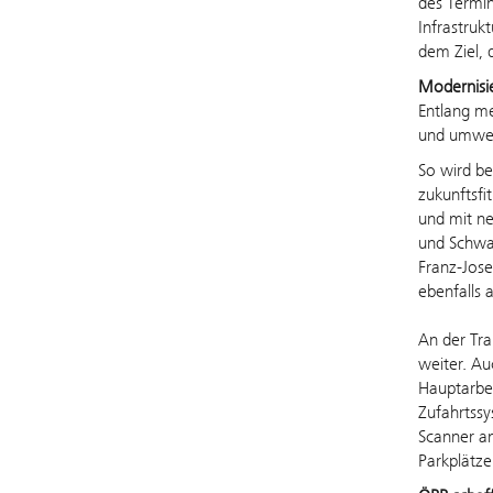
des Termin
Infrastruk
dem Ziel, 
Modernisi
Entlang me
und umwelt
So wird b
zukunftsfi
und mit ne
und Schwar
Franz-Jose
ebenfalls 
An der Tra
weiter. Au
Hauptarbe
Zufahrtssy
Scanner an
Parkplätze