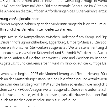
als signifikant erhöht und ein effizienterer Umschlag ermöglicht wer
tur AG
hat
der Terminal Wien Süd eine zentrale Bedeutung im Güterver
die Anlage an die zukünftigen Anforderungen des Güterverkehrs anzu
erung vonRegionalbahnen
hrerer Regionalbahnen geht der Modernisierungsschub weiter, um auc
freundliches Verkehrsmittel weiter zu stärken.
eispielsweise die Kamptalbahn zwischen Hadersdorf am Kamp und Sigm
t.DieBahnhöfeSigmundsherberg, Eggenburg, Limberg-Maissau, Ziersdo
uen elektronischen Stellwerken ausgerüstet. Weiters stehen entlang de
zenau sowie zwischen Kritzendorf und St. Andrä-Wördern an. Auch d
fs-Bahn laufen auf Hochtouren weiter.Gleise und Weichen im Bahnho
ausgetauscht und dieKremserbahn wird im Hinblick auf die künftige Elekt
isentalbahn beginnt 2025 die Modernisierung und Elektrifizierung. Für d
ch an der Mattersburger Bahn ist eine Elektrifizierung und Attraktivi
iten.
Um den Umstieg vom PKW auf die Bahn so einfach wie möglich z
stem zu Park&Ride-Anlagen weiter ausgerollt. Durch eine automatisch
 der Ausfahrtssäule, wird sichergestellt, dass die Nutzer:innen der Par
 auch tatsächlich den Pendler:innen zur Verfügung.