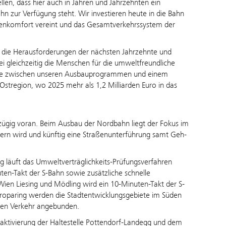
len, dass hier auch in Jahren und Jahrzehnten ein
ahn zur Verfügung steht. Wir investieren heute in die Bahn
enkomfort vereint und das Gesamtverkehrssystem der
 die Herausforderungen der nächsten Jahrzehnte und
ei gleichzeitig die Menschen für die umweltfreundliche
alance zwischen unseren Ausbauprogrammen und einem
stregion, wo 2025 mehr als 1,2 Milliarden Euro in das
zügig voran. Beim Ausbau der Nordbahn liegt der Fokus im
dern wird und künftig eine Straßenunterführung samt Geh-
g läuft das Umweltverträglichkeits-Prüfungsverfahren
ten-Takt der S-Bahn sowie zusätzliche schnelle
en Liesing und Mödling wird ein 10-Minuten-Takt der S-
uroparing werden die Stadtentwicklungsgebiete im Süden
ichen Verkehr angebunden.
traktivierung der Haltestelle Pottendorf-Landegg und dem