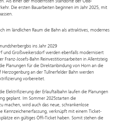
den. Als einer der modernsten Standorte der ÖBB-
kehr. Die ersten Bauarbeiten beginnen im Jahr 2025, mit
passen.
h im ländlichen Raum die Bahn als attraktives, modernes
undsherbergbis ins Jahr 2029
rf und Großweikersdorf werden ebenfalls modernisiert
r Franz-Josefs-Bahn Reinvestitionsarbeiten in Allentsteig
ie Planungen für die Direktanbindung von Horn an die
f Herzogenburg an der Tullnerfelder Bahn werden
rifizierung vorbereitet.
ie Elektrifizierung der Erlauftalbahn laufen die Planungen
erung geplant. Im Sommer 2025starten die
u machen, wird auch das neue, schrankenlose
e Kennzeichenerfassung, verknüpft mit einem Ticket-
kplätze ein gültiges Öffi-Ticket haben. Somit stehen die