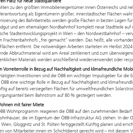
en Platz für neue Stadtquartiere
ählen zu den größten Immobilieneigentümer:innen Österreichs und ne
Verantwortung als Eigentümerin großer, innerstädtischer Flächen w
isierung des Bahnbetriebs werden große Flächen in besten Lagen für
dgut und am ehemaligen Nordbahnhof komplett neue Stadtteile auf 
ische Stadtentwicklungsprojekt in Wien – den Nordwestbahnhof – ver
n Frachtenbahnhofs „frei gemacht“ werden. Das heißt, alle vorhan
 Flächen entfernt. Die notwendigen Arbeiten starteten im Herbst 202
ende Abbruchmaterial wird am Areal zerkleinert und zum überwiegend
enklichen Materials werden anschließend wiederverwendet oder recyc
n Vorreiterrolle in Bezug auf Nachhaltigkeit und klimafreundliche Mobil
tätigten Investitionen sind die ÖBB ein wichtiger Impulsgeber für die 
e ÖBB eine wichtige Rolle in Bezug auf Nachhaltigkeit und klimafreund
ftig auf bereits versiegelten Flächen für umweltfreundlichen Solarstro
orgungsanteil beim Bahnstrom auf 80 % gesteigert werden.
hnen mit fairer Miete
BB Wohnprogramm reagieren die ÖBB auf den zunehmenden Bedarf an
nhäuser, die im Eigentum der ÖBB-Infrastruktur AG stehen. In der O
 Wien, Gloggnitz und St. Pölten fertiggestellt.
Künftig planen und erric
en von Mitarbeiter:innen im Schichtdienst gerecht wird – mit diesem 