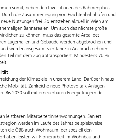
hmen somit, neben den Investitionen des Rahmenplans,
ahr. Durch die Zusammenlegung von Frachtenbahnhöfen und
 neue Nutzungen frei. So entstehen aktuell in Wien am
ehemaligen Bahnarealen. Um auch das nächste große
wirklichen zu können, muss das gesamte Areal des
denen Lagerhallen und Gebäude werden abgebrochen und
4 und werden insgesamt vier Jahre in Anspruch nehmen.
en Teil mit dem Zug abtransportiert. Mindestens 70 %
elt.
ität
Erreichung der Klimaziele in unserem Land. Darüber hinaus
liche Mobilität. Zahlreiche neue Photovoltaik-Anlagen
m. Bis 2030 soll mit erneuerbaren Energieträgern der
 leistbaren Mitarbeiter:innenwohnungen. Saniert
stregion werden im Laufe des Jahres beispielsweise
hten die ÖBB auch
Wohnraum, der speziell den
Vorhaben leisten wir Pionierarbeit im Wohnbau und