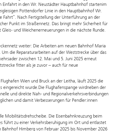
en Einfahrt in den Wr. Neustädter Hauptbahnhof startenim
eigleisigen Pottendorfer Linie in den Hauptbahnhof Wr.
e Fahrt”. Nach Fertigstellung der Unterführung an der
cher Punkt im Straßennetz. Das bringt mehr Sicherheit für
t Gleis- und Weichenerneuerungen in die nächste Runde.
treckennetz weiter: Die Arbeiten am neuen Bahnhof Maria
. Um die Reparaturarbeiten auf der Weststrecke über das
ehrsader zwischen 12. Mai und 5. Juni 2025 erneut
recke fitter als je zuvor – auch für neue
Flughafen Wien und Bruck an der Leitha, läuft 2025 die
res eingereicht wurde.Die Flughafenspange wirdneben der
chnelle und direkte Nah- und Regionalverkehrsverbindungen
lichen und damit Verbesserungen für Pendler:innen
lle Mobilitätsdrehscheibe. Die Eisenbahnkreuzung beim
 führt zu einer Verkehrsberuhigung im Ort und entlastet
den Bahnhof Himberg von Februar 2025 bis November 2026