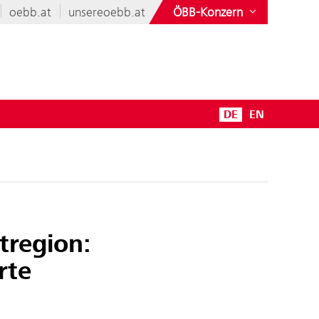
oebb.at
unsereoebb.at
ÖBB-Konzern
DE
EN
tregion:
rte