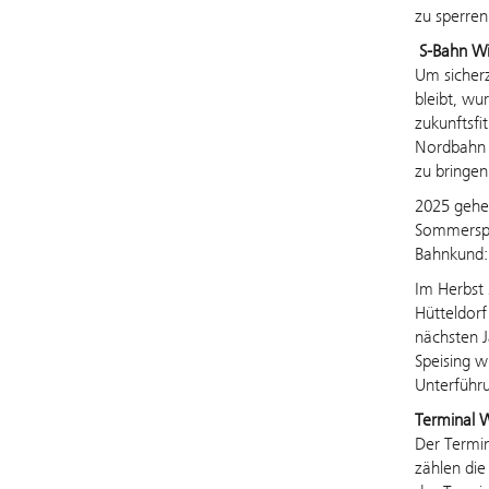
zu sperre
S-Bahn Wi
Um sicherz
bleibt, wu
zukunftsfi
Nordbahn 
zu bringen
2025 gehen
Sommerspe
Bahnkund:
Im Herbst 
Hütteldorf
nächsten J
Speising w
Unterführu
Terminal 
Der Termin
zählen die