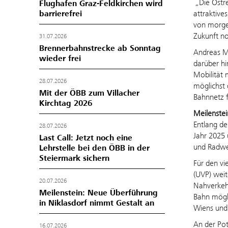
„Die Ostr
Flughafen Graz-Feldkirchen wird
attraktive
barrierefrei
von morge
Zukunft no
31.07.2026
Brennerbahnstrecke ab Sonntag
Andreas M
wieder frei
darüber hi
Mobilität 
28.07.2026
möglichst 
Mit der ÖBB zum Villacher
Bahnnetz f
Kirchtag 2026
Meilenstei
Entlang de
28.07.2026
Jahr 2025 
Last Call: Jetzt noch eine
und Radwe
Lehrstelle bei den ÖBB in der
Steiermark sichern
Für den vi
(UVP) weit
20.07.2026
Nahverkehr
Meilenstein: Neue Überführung
Bahn mögli
in Niklasdorf nimmt Gestalt an
Wiens und 
An der Pot
16.07.2026