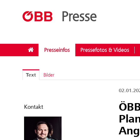
??menue.meldungen??
/
Kategorien
/
Investitionen
Presse
Presseinfos
Pressefotos & Videos
Text
Bilder
02.01.2
ÖBB 
Kontakt
Pla
Ang