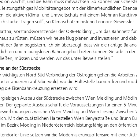
egion wächst, und die Bahn muss mitwachsen. So können wir sicherstel
s, leistungsfähiges Mobilitätsangebot mit der klimafreundlichen Eisenb
n, die aktiven Klima- und Umweltschutz mit einem Mehr an Kund:inn
ch stärker tragen soll“, so Klimaschutzministerin Leonore Gewessler.
atthä, Vorstandsvorsitzender der ÖBB-Holding: „Um das Bahnnetz für
naus zu rüsten, müssen wir heute klug planen und investieren und dab
mit der Bahn begeistern. Ich bin überzeugt, dass wir die richtige B
dichten und reibungslosen Bahnangebot bieten können.Gerade in der O
ließen, müssen und werden wir das unter Beweis stellen.“
ne an der Südstrecke
r wichtigsten Nord-Süd-Verbindung der Ostregion gehen die Arbeiten 
unter anderem auf Silberwald, wo die Haltestelle barrierefrei und mo
g die Eisenbahnkreuzung ersetzen wird.
ergleisigen Ausbau der Südstrecke zwischen Wien Meidling und Mödlin
er. Der geplante Ausbau schafft die Voraussetzungen für einen 5-Minu
sverbindungen zwischen Wien Meidling und Wien Liesing. Zwischen Wi
ch. Mit den zusätzlichen Haltestellen Wien Benyastraße und Brunn E
im Bezirk Mödling in Niederösterreich leistungsfähig an den öffentl
tendorfer Linie setzen wir die Modernisierungsoffensive mit einer At