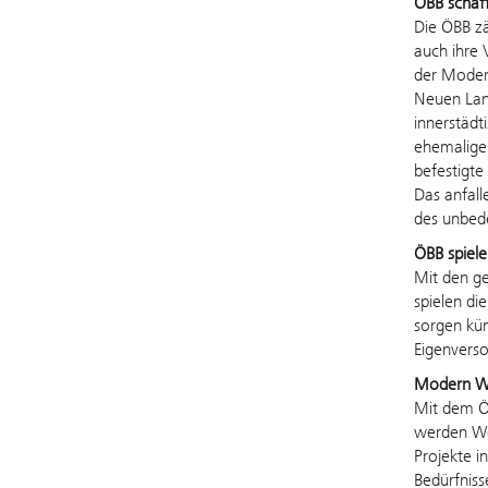
ÖBB schaff
Die ÖBB z
auch ihre 
der Modern
Neuen Lan
innerstädt
ehemalige
befestigte
Das anfall
des unbed
ÖBB spiele
Mit den ge
spielen di
sorgen kün
Eigenvers
Modern Wo
Mit dem Ö
werden Woh
Projekte in
Bedürfniss