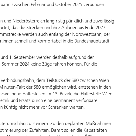
tbahn zwischen Februar und Oktober 2025 verbunden.
 und Niederösterreich langfristig pünktlich und zuverlässig
tet, das die Strecken und ihre Anlagen bis Ende 2027
Stammstrecke werden auch entlang der Nordwestbahn, der
r:innen
schnell und komfortabel in die Bundeshauptstadt
i und 1. September werden
deshalb
aufgrund der
im Sommer 2024 keine Züge fahren
können
. Für die
en Verbindungsbahn, dem Teilstück der S80 zwischen Wien
-Minuten-Takt der S80 ermöglichen wird, entstehen in den
ei neue Haltestellen im 13. Bezirk, die Haltestelle Wien
Bezirk und Ersatz durch eine permanent verfügbare
n künftig nicht mehr vor Schranken warten.
 Güterumschlag zu steigern. Zu den geplanten Maßnahmen
timierung der Zufahrten. Damit sollen die Kapazitäten