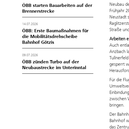
Neubau des
ÖBB starten Bauarbeiten auf der
Frühjahr 2
Brennerstrecke
Neustadt s
Raglitzers
14.07.2026
Straße und
ÖBB: Erste Baumaßnahmen für
die Mobilitätsdrehscheibe
Arbeiten e
Bahnhof Götzis
Auch entla
Anzbach la
09.07.2026
Tullnerfel
ÖBB zünden Turbo auf der
gesperrt w
Neubaustrecke im Unterinntal
Herausfor
Für die Fl
Umweltvert
Einbindung
zwischen W
bringen.
Der Bahnho
Bahnhof wi
das Zentru