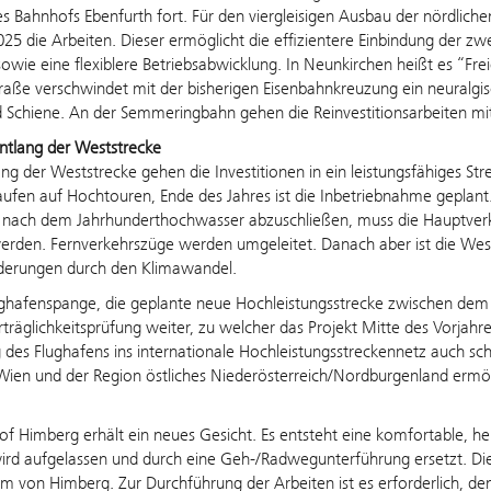
 Bahnhofs Ebenfurth fort. Für den viergleisigen Ausbau der nördlich
025 die Arbeiten. Dieser ermöglicht die effizientere Einbindung der zw
owie eine flexiblere Betriebsabwicklung. In Neunkirchen heißt es “Frei
traße verschwindet mit der bisherigen Eisenbahnkreuzung ein neuralgis
 Schiene. An der Semmeringbahn gehen die Reinvestitionsarbeiten mi
ntlang der Weststrecke
ng der Weststrecke gehen die Investitionen in ein leistungsfähiges S
ufen auf Hochtouren, Ende des Jahres ist die Inbetriebnahme geplant
d nach dem Jahrhunderthochwasser abzuschließen, muss die Hauptverk
erden. Fernverkehrszüge werden umgeleitet. Danach aber ist die Westst
derungen durch den Klimawandel.
ughafenspange, die geplante neue Hochleistungsstrecke zwischen dem 
räglichkeitsprüfung weiter, zu welcher das Projekt Mitte des Vorjah
 des Flughafens ins internationale Hochleistungsstreckennetz auch s
ien und der Region östliches Niederösterreich/Nordburgenland ermög
f Himberg erhält ein neues Gesicht. Es entsteht eine komfortable, he
rd aufgelassen und durch eine Geh-/Radwegunterführung ersetzt. Dies
m von Himberg. Zur Durchführung der Arbeiten ist es erforderlich, 