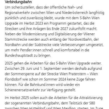
Verbindungsbahn
Um sicherzustellen, dass der öffentliche Nah- und
Regionalverkehr zwischen Wien und Niederösterreich langfristig
pünktlich und zuverlässig bleibt, wurde mit dem S-Bahn Wien
Upgrade im Herbst 2023 ein Programm gestartet, das die
Strecken und ihre Anlagen bis Ende 2027 zukunftsfit macht.
Neben der Modernisierung und Digitalisierung der Wiener
Stammstrecke werden auch entlang der Nordwestbahn, der
Nordbahn und der Südstrecke viele Verbesserungen umgesetzt,
um mehr
Pendler:innen
schnell und komfortabel in die
Bundeshauptstadt zu bringen.
2025 gehen die Arbeiten für das S-Bahn Wien Upgrade weiter.
Zwischen 29. Juni und 1. September werden
deshalb
aufgrund
der Sommersperre auf der Strecke Wien Praterstern – Wien
Floridsdorf wie schon im Sommer 2024 keine Züge fahren
können
. Für die
Bahnkund:innen
wird
wieder
ein
Schienenersatzverkehr zur Verfügung gestellt.
Im Herbst 2025 sollen auch die Arbeiten für die Attraktivierung
der sogenannten Verbindungsbahn, dem Teilstück der S80
zwischen Wien Hütteldorf und Wien Meidling, starten. Im Zuge