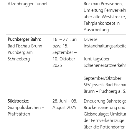
Atzenbrugger
Tunnel
Rückbau Provisorien
;
Umleitung Fernverkehr
über alte Weststrecke,
Fahrplankonzept in
Ausarbeitung
Puchberger
Bahn:
16. – 27. Juni
Diverse
Bad Fischau-Brunn –
bzw. 15.
Instandhaltungsarbeiten
;
Puchberg am
September –
Schneeberg
10. Oktober
Juni:
t
agsüber
2025
Schienenersatzverkehr
September/Oktober:
SEV jeweils Bad Fischau-
Brunn – Puchberg a. S.
Südstrecke:
28. Juni – 08.
Erneuerung Bahnsteige,
Gumpoldskirchen –
August 2025
B
rückensanierung und
Pfaffstätten
Gleisneulage
;
Umleitung
der Fernverkehrszüge
über die
Pottendorfer