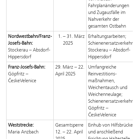
Fahrplanänderungen
und Zugausfälle im
Nahverkehr
der
gesamten Ostbahn
Nordwestbahn/Franz-
– 31. März
Erhaltungsarbeiten;
Josefs-Bahn:
2025
Schienenersatzverkehr
Stockerau – Absdorf-
Stockerau – Absdorf-
Hippersdorf
Hippersdorf
Franz-Josefs-Bahn:
29. März – 22.
Umfangreiche
Göpfritz –
April 2025
Reinvestitions
-
Česke
Velenice
maßnahmen
,
Weichentausch und
Weichenneulage
;
Schienenersatzverkehr
Göpfritz –
Česke
Velenice
Weststrecke:
Gesamtsperre
Einhub
von Hilfsbrücken
Maria Anzbach
12. – 22. April
und anschließend
2025
Errichtung Haltestelle