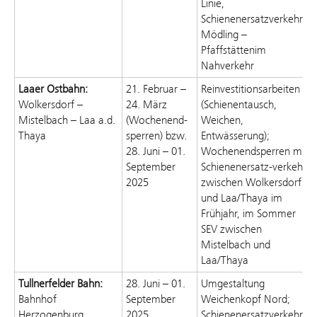
Linie,
Schienenersatzverkehr
Mödling
–
Pfaffstätten
im
Nahverkehr
Laaer
Ostbahn:
21. Februar –
Reinvestitionsarbeiten
Wolkersdorf –
24. März
(Schienentausch,
Mistelbach – Laa
a.d.
(Wochenend-
Weichen,
Thaya
sperren) bzw.
Entwässerung)
;
28. Juni – 01.
Wochenendsperren mit
September
Schienenersatz-
verkehr
2025
zwischen Wolkersdorf
und Laa
/Thaya
im
Frühjahr, im Sommer
SEV zwischen
Mistelbach und
Laa/Thaya
Tullnerfelder
Bahn:
28. Juni – 01.
Umgestaltung
Bahnhof
September
Weichenkopf Nord
;
Herzogenburg
2025
Schienenersatzverkehr