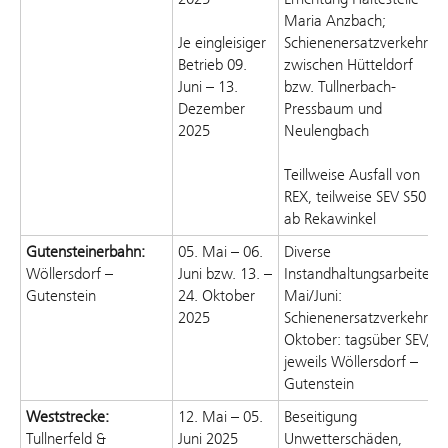
Maria Anzbach;
Je eingleisiger
Schienenersatzverkehr
Betrieb 09.
zwischen Hütteldorf
Juni – 13.
bzw. Tullnerbach-
Dezember
Pressbaum und
2025
Neulengbach
Teil
lw
eise
Ausfall von
REX,
teilweise
SEV S50
ab
Rekawinkel
Gutensteinerbahn:
05. Mai – 06.
Diverse
Wöllersdorf –
Juni bzw. 13. –
Instandhaltungsarbeiten;
Gutenstein
24. Oktober
Mai/Juni:
2025
Schienenersatzverkehr;
Oktober:
t
agsüber SEV,
jeweils Wöllersdorf –
Gutenstein
Weststrecke:
12. Mai – 0
5
.
Beseitigung
Tullnerfeld &
Juni 2025
Unwetterschäden,