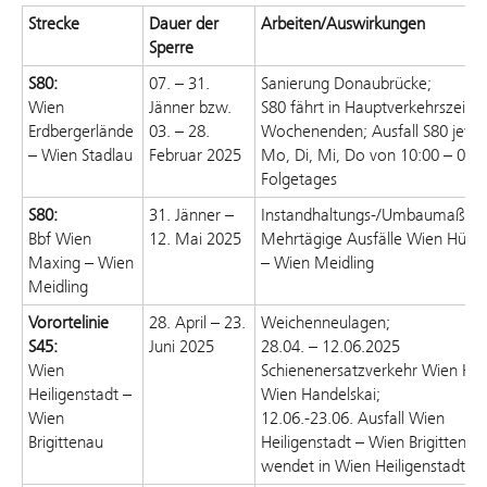
Strecke
Dauer der
Arbeiten/Auswirkungen
Sperre
S80:
07. – 31.
Sanierung Donaubrücke
;
Wien
Jänner bzw.
S80 fährt in Hauptverkehrszeit 
Erdbergerlände
03. – 28.
Wochenenden;
Ausfall S80
jewei
– Wien Stadlau
Februar 2025
Mo, Di, Mi, Do von 10:00 – 04:
Folgetages
S80:
31. Jänner –
Instandhaltungs-/Umbaumaßna
Bbf
Wien
12. Mai 2025
Mehrtägige Ausfälle Wien Hütte
Maxing
– Wien
– Wien Meidling
Meidling
Vorortelinie
28. April
– 23.
Weichenneulagen;
S45:
Juni
2025
28.04. – 12.06.2025
Wien
Schienenersatzverkehr
Wien Her
Heiligenstadt –
Wien Handelskai;
Wien
12.06.-23.06. Ausfall Wien
Brigittenau
Heiligenstadt – Wien Brigittenau
wendet in Wien Heiligenstadt