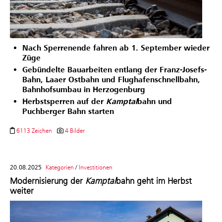
Nach Sperrenende fahren ab 1. September wieder
Züge
Gebündelte Bauarbeiten entlang der Franz-Josefs-
Bahn, Laaer Ostbahn und Flughafenschnellbahn,
Bahnhofsumbau in Herzogenburg
Herbstsperren auf der
Kamptal
bahn und
Puchberger Bahn starten
6113 Zeichen
4 Bilder
20.08.2025
Kategorien
/
Investitionen
Modernisierung der
Kamptal
bahn geht im Herbst
weiter