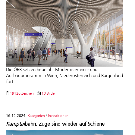
D
ie ÖBB
setzen heuer ihr Modernisierungs- und
Ausbauprogramm in Wien, Niederösterreich und Burgenland
fort.
19126 Zeichen
10 Bilder
16.12.2024
Kategorien
/
Investitionen
Kamptal
bahn: Züge sind wieder auf Schiene