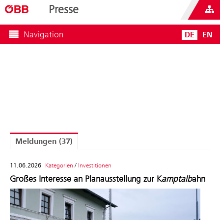
Presse
Navigation
DE
EN
Meldungen
(37)
11.06.2026
Kategorien
/
Investitionen
Großes Interesse an Planausstellung zur K
amptalb
ahn