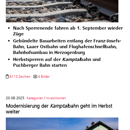
Nach Sperrenende fahren ab 1. September wieder
Züge
Gebündelte Bauarbeiten entlang der Franz-Josefs-
Bahn, Laaer Ostbahn und Flughafenschnellbahn,
Bahnhofsumbau in Herzogenburg
Herbstsperren auf der
Kamptal
bahn und
Puchberger Bahn starten
6113 Zeichen
4 Bilder
20.08.2025
Kategorien
/
Investitionen
Modernisierung der
Kamptal
bahn geht im Herbst
weiter