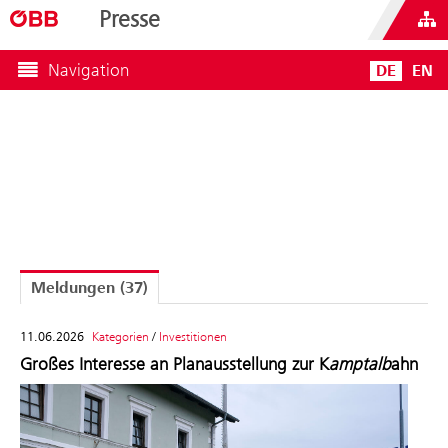
Presse
Navigation
DE
EN
Meldungen
(37)
11.06.2026
Kategorien
/
Investitionen
Großes Interesse an Planausstellung zur K
amptalb
ahn