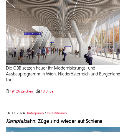
D
ie ÖBB
setzen heuer ihr Modernisierungs- und
Ausbauprogramm in Wien, Niederösterreich und Burgenland
fort.
19126 Zeichen
10 Bilder
16.12.2024
Kategorien
/
Investitionen
Kamptal
bahn: Züge sind wieder auf Schiene