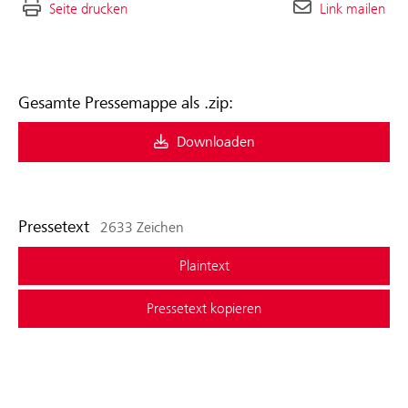
Seite drucken
Link mailen
Gesamte Pressemappe als .zip:
Downloaden
Pressetext
2633 Zeichen
Plaintext
Pressetext kopieren