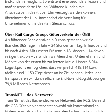
Endkunden ermöglicht. So entsteht eine besonders flexible und
maßgeschneiderte Lösung: Während Kunden mit
Anschlussbahn direkt über Ulm versorgt werden können,
übernimmt der Hub Ummendorf die Verteilung für
Unternehmen ohne direkten Gleisanschluss.
Über Rail Cargo Group: Güterverkehr der ÖBB
Als führender Bahnlogistiker in Europa gestalten wir die
Branche. 365 Tage im Jahr – 24 Stunden am Tag. In Europa und
bis nach Asien. Mit unserer Präsenz in 18 Ländern – 14 davon
in Eigentraktion – verbinden wir Menschen, Unternehmen und
Märkte von der ersten bis zur letzten Meile. Unsere 6.014
Logistikprofis ermöglichen, dass wir jährlich 418.114 bzw.
täglich rund 1.150 Züge sicher an ihr Ziel bringen. Jedes Jahr
transportieren wir durch effiziente End-to-end-Logistiklösungen
79,9 Millionen Nettotonnen.
TransNET – das Netzwerk
TransNET ist das flächendeckende Netzwerk der RCG. Darin ist
die ÖBB Güterverkehrstochter sowohl mit konventionellen
Güterwagen als auch mit intermodalen Ladeeinheiten und der