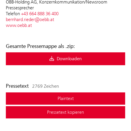
ÖBB-Holding AG, Konzernkommunikation/Newsroom
Pressesprecher
Telefon
+43 664 888 36 400
bernhard.rieder@oebb.at
www.oebb.at
Gesamte Pressemappe als .zip:
Downloaden
Pressetext
2769 Zeichen
Plaintext
Pressetext kopieren