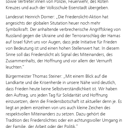
sowie Vertreter:innen von Polizei, Feuerwehr, des Roten
Kreuzes und auch der Volksschule Eisenstadt übergeben.
Landesrat Heinrich Dorner: „Die Friedenslicht-Aktion hat
angesichts der globalen Situtation heuer noch mehr
Symbolkraft. Der anhaltende verbrecherische Angriffskrieg von
Russland gegen die Ukraine und der Terroranschlag der Hamas
auf Israel führt uns vor Augen, dass jede Initiative für Frieden
von Bedeutung ist und einen hohen Stellenwert hat. In diesem
Sinne soll das Friedenslicht als Signal des Miteinanders, des
Zusammenhalts, der Hoffnung und vor allem der Vernunft
leuchten.“
Bürgermeister Thomas Steiner: „Mit einem Blick auf die
Landkarte und die Krisenherde in unsere Nähe wird deutlich,
dass Frieden heute keine Selbstverständlichkeit ist. Wir haben
den Auftrag, uns jeden Tag für Solidarität und Hoffnung
einzusetzen, denn die Friedensbotschaft ist aktueller denn je. Es
liegt an jedem einzelnen von uns auch kleine Zeichen des
respektvollen Miteinanders zu setzen. Dazu gehört die
Tradition des Friedenslichtes oder ein achtungsvoller Umgang in
der Familie, der Arbeit oder der Politik.“