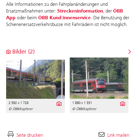
Alle Informationen zu den Fahrplanänderungen und
Ersatzmaßnahmen unter:
Streckeninformation
, der
ÖBB
App
oder beim
ÖBB Kund:innenservice
. Die Benutzung der
Schienenersatzverkehrsbusse mit Fahrrädern ist nicht möglich.
Bilder (2)
2 592 x 1 728
1 890 x 1 331
© ÖBB/Kapferer
© ÖBB/Kapferer
Seite drucken
Link mailen