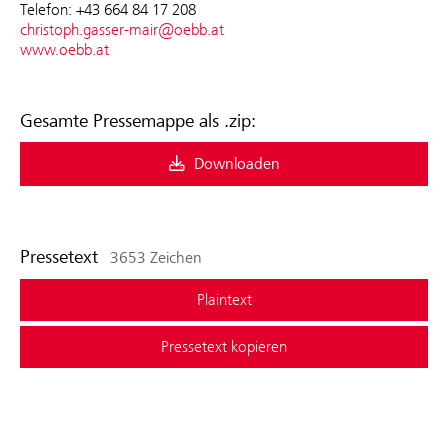
Telefon: +43 664 84 17 208
christoph.gasser-mair@oebb.at
www.oebb.at
Gesamte Pressemappe als .zip:
Downloaden
Pressetext
3653 Zeichen
Plaintext
Pressetext kopieren