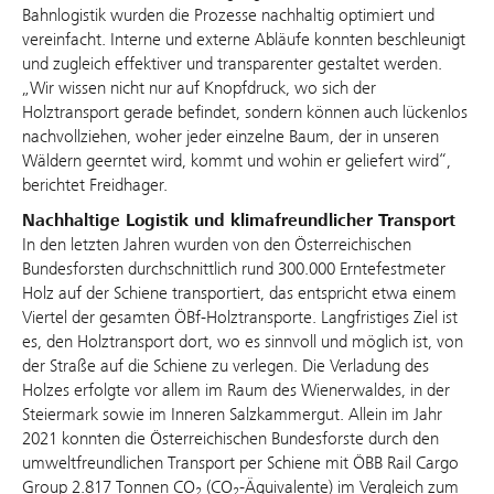
Bahnlogistik wurden die Prozesse nachhaltig optimiert und
vereinfacht. Interne und externe Abläufe konnten beschleunigt
und zugleich effektiver und transparenter gestaltet werden.
„Wir wissen nicht nur auf Knopfdruck, wo sich der
Holztransport gerade befindet, sondern können auch lückenlos
nachvollziehen, woher jeder einzelne Baum, der in unseren
Wäldern geerntet wird, kommt und wohin er geliefert wird“,
berichtet Freidhager.
Nachhaltige Logistik und klimafreundlicher Transport
In den letzten Jahren wurden von den Österreichischen
Bundesforsten durchschnittlich rund 300.000 Erntefestmeter
Holz auf der Schiene transportiert, das entspricht etwa einem
Viertel der gesamten ÖBf-Holztransporte. Langfristiges Ziel ist
es, den Holztransport dort, wo es sinnvoll und möglich ist, von
der Straße auf die Schiene zu verlegen. Die Verladung des
Holzes erfolgte vor allem im Raum des Wienerwaldes, in der
Steiermark sowie im Inneren Salzkammergut. Allein im Jahr
2021 konnten die Österreichischen Bundesforste durch den
umweltfreundlichen Transport per Schiene mit ÖBB Rail Cargo
Group 2.817 Tonnen CO
(CO
-Äquivalente) im Vergleich zum
2
2