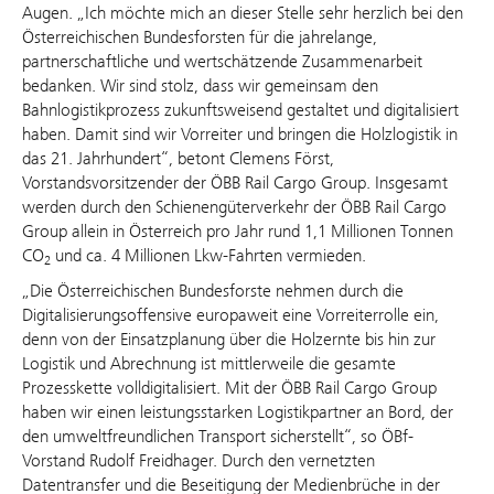
Augen. „Ich möchte mich an dieser Stelle sehr herzlich bei den
Österreichischen Bundesforsten für die jahrelange,
partnerschaftliche und wertschätzende Zusammenarbeit
bedanken. Wir sind stolz, dass wir gemeinsam den
Bahnlogistikprozess zukunftsweisend gestaltet und digitalisiert
haben. Damit sind wir Vorreiter und bringen die Holzlogistik in
das 21. Jahrhundert“, betont Clemens Först,
Vorstandsvorsitzender der ÖBB Rail Cargo Group. Insgesamt
werden durch den Schienengüterverkehr der ÖBB Rail Cargo
Group allein in Österreich pro Jahr rund 1,1 Millionen Tonnen
CO
und ca. 4 Millionen Lkw-Fahrten vermieden.
2
„Die Österreichischen Bundesforste nehmen durch die
Digitalisierungsoffensive europaweit eine Vorreiterrolle ein,
denn von der Einsatzplanung über die Holzernte bis hin zur
Logistik und Abrechnung ist mittlerweile die gesamte
Prozesskette volldigitalisiert. Mit der ÖBB Rail Cargo Group
haben wir einen leistungsstarken Logistikpartner an Bord, der
den umweltfreundlichen Transport sicherstellt“, so ÖBf-
Vorstand Rudolf Freidhager. Durch den vernetzten
Datentransfer und die Beseitigung der Medienbrüche in der