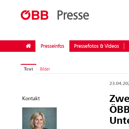
??menue.meldungen??
/
Kategorien
/
Investitionen
Presse
Presseinfos
Pressefotos & Videos
Text
Bilder
23.04.2
Zwe
Kontakt
ÖBB 
Unt