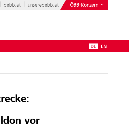
oebb.at
unsereoebb.at
ÖBB-Konzern
DE
EN
recke:
ldon vor