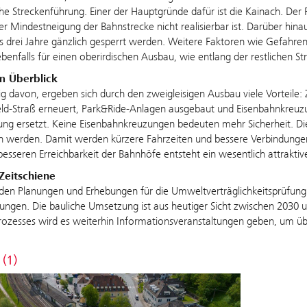
che Streckenführung. Einer der Hauptgründe dafür ist die Kainach. Der
r Mindestneigung der Bahnstrecke nicht realisierbar ist. Darüber hina
 drei Jahre gänzlich gesperrt werden. Weitere Faktoren wie Gefahr
benfalls für einen oberirdischen Ausbau, wie entlang der restlichen St
im Überblick
 davon, ergeben sich durch den zweigleisigen Ausbau viele Vorteile
eld-Straß erneuert, Park&Ride-Anlagen ausgebaut und Eisenbahnkreuz
g ersetzt. Keine Eisenbahnkreuzungen bedeuten mehr Sicherheit. Di
 werden. Damit werden kürzere Fahrzeiten und bessere Verbindunge
besseren Erreichbarkeit der Bahnhöfe entsteht ein wesentlich attrak
Zeitschiene
nden Planungen und Erhebungen für die Umweltverträglichkeitsprüfung st
ngen. Die bauliche Umsetzung ist aus heutiger Sicht zwischen 2030
ozesses wird es weiterhin Informationsveranstaltungen geben, um über
 (1)