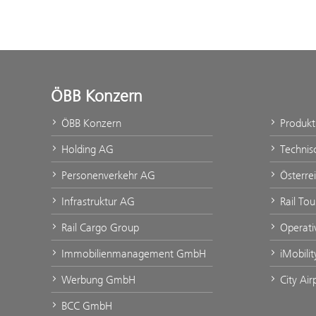
ÖBB Konzern
ÖBB Konzern
Produk
Holding AG
Technis
Personenverkehr AG
Österre
Infrastruktur AG
Rail Tou
Rail Cargo Group
Operati
Immobilienmanagement GmbH
iMobili
Werbung GmbH
City Air
BCC GmbH