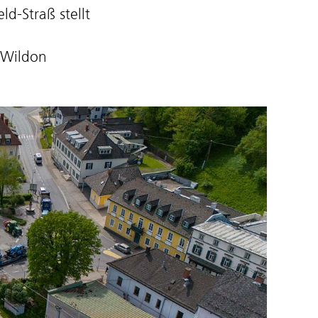
d-Straß stellt
 Wildon