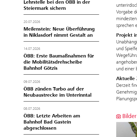
Lehrstelle bei den ÖBB in der
unterirdis
Steiermark sichern
Vorgabe de
mindestens
20.07.2026
sprechen e
Meilenstein: Neue Überführung
in Niklasdorf nimmt Gestalt an
Projekt 
Unabhängig
und Spielf
14.07.2026
Wegeführun
ÖBB: Erste Baumaßnahmen für
die Mobilitätsdrehscheibe
angehoben
Bahnhof Götzis
und einer 
Aktuelle 
09.07.2026
Derzeit fi
ÖBB zünden Turbo auf der
Genehmigu
Neubaustrecke im Unterinntal
Planungspr
08.07.2026
Bilder
ÖBB: Letzte Arbeiten am
Bahnhof Bad Gastein
abgeschlossen