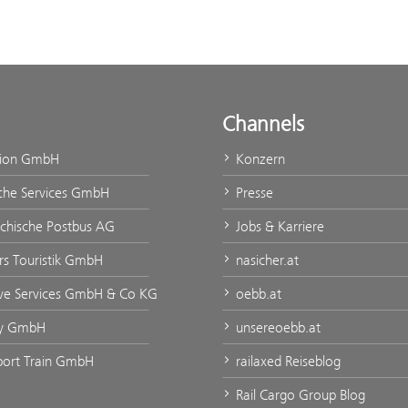
Channels
tion GmbH
Konzern
che Services GmbH
Presse
ichische Postbus AG
Jobs & Karriere
rs Touristik GmbH
nasicher.at
ve Services GmbH & Co KG
oebb.at
ty GmbH
unsereoebb.at
port Train GmbH
railaxed Reiseblog
Rail Cargo Group Blog