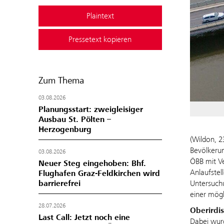
Plaintext
Pressetext kopieren
Zum Thema
03.08.2026
Planungsstart: zweigleisiger
Ausbau St. Pölten –
Herzogenburg
(Wildon, 2
Bevölkerun
03.08.2026
ÖBB mit Ve
Neuer Steg eingehoben: Bhf.
Anlaufstel
Flughafen Graz-Feldkirchen wird
barrierefrei
Untersuchu
einer mögl
28.07.2026
Oberirdis
Last Call: Jetzt noch eine
Dabei wurd