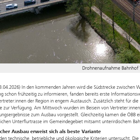
Drohnenaufnahme Bahnhof 
3.04.2026) In den kommenden Jahren wird die Südstrecke zwischen We
g schon frühzeitig zu informieren, fanden bereits erste Informationsv
rtreter:innen der Region in engem Austausch. Zusätzlich steht für die 
le zur Verfügung. Am Mittwoch wurden im Beisein von Vertreter:inne
ngsergebnisse zum Ausbau vorgestellt. Gleichzeitig kamen die ÖBB 
ichen Unterflurtrasse im Gemeindegebiet mitsamt unterirdischem Ba
cher Ausbau erweist sich als beste Variante
en technische, betriebliche und ökologische Kriterien untersucht. Die 