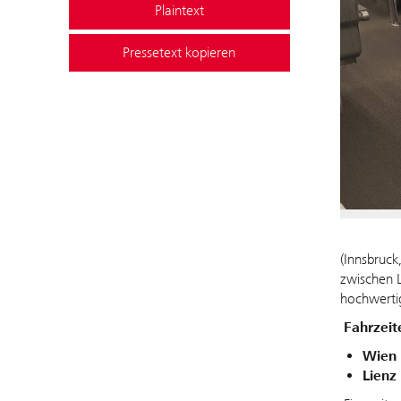
Plaintext
Pressetext kopieren
(Innsbruck
zwischen L
hochwertig
Fahrzeit
Wien 
Lienz