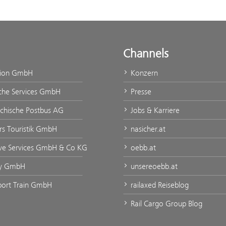
Channels
tion GmbH
Konzern
che Services GmbH
Presse
ichische Postbus AG
Jobs & Karriere
rs Touristik GmbH
nasicher.at
ve Services GmbH & Co KG
oebb.at
ty GmbH
unsereoebb.at
port Train GmbH
railaxed Reiseblog
Rail Cargo Group Blog