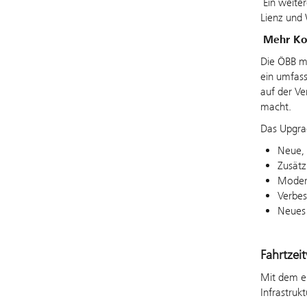
Ein weite
Lienz und 
Mehr Ko
Die ÖBB mo
ein umfass
auf der Ve
macht.
Das Upgra
Neue, 
Zusätz
Modern
Verbes
Neues 
Fahrtzei
Mit dem e
Infrastruk