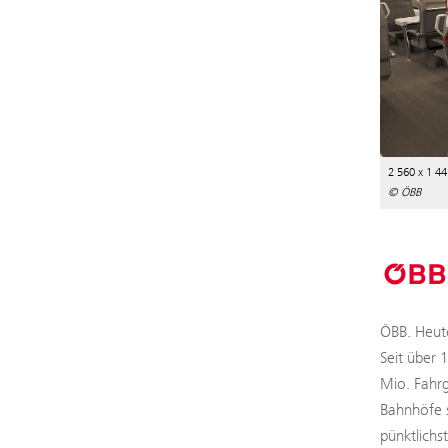
2 560 x 1 44
© ÖBB
ÖBB. Heute
Seit über 
Mio. Fahrg
Bahnhöfe s
pünktlichs