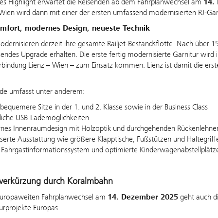
res Highlight erwartet die Reisenden ab dem Fahrplanwechsel am
14.
Wien wird dann mit einer der ersten umfassend modernisierten RJ-Gar
mfort, modernes Design, neueste Technik
dernisieren derzeit ihre gesamte Railjet-Bestandsflotte. Nach über 15 
endes Upgrade erhalten. Die erste fertig modernisierte Garnitur wir
rbindung Lienz – Wien – zum Einsatz kommen. Lienz ist damit die erste T
de umfasst unter anderem:
bequemere Sitze in der 1. und 2. Klasse sowie in der Business Class
liche USB-Lademöglichkeiten
es Innenraumdesign mit Holzoptik und durchgehenden Rückenlehnen
serte Ausstattung wie größere Klapptische, Fußstützen und Haltegriff
Fahrgastinformationssystem und optimierte Kinderwagenabstellplätz
tverkürzung durch Koralmbahn
uropaweiten Fahrplanwechsel am
14. Dezember 2025
geht auch d
turprojekte Europas.