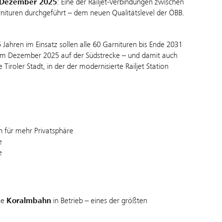
 Dezember 2025
: Eine der Railjet-Verbindungen zwischen
nituren durchgeführt – dem neuen Qualitätslevel der ÖBB.
Jahren im Einsatz sollen alle 60 Garnituren bis Ende 2031
d im Dezember 2025 auf der Südstrecke – und damit auch
iroler Stadt, in der der modernisierte Railjet Station
 für mehr Privatsphäre
e
e
ie
Koralmbahn
in Betrieb – eines der größten