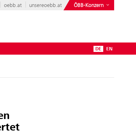
oebb.at
unsereoebb.at
ÖBB-Konzern
DE
EN
en
rtet