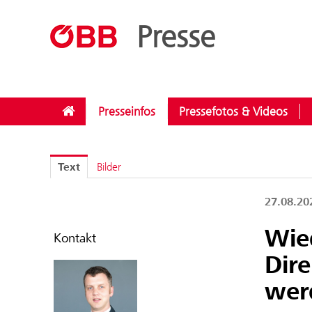
??menue.meldungen??
/
Kategorien
/
Rund ums Reisen
Presse
Presseinfos
Pressefotos & Videos
Text
Bilder
27.08.2
Wied
Kontakt
Dir
wer