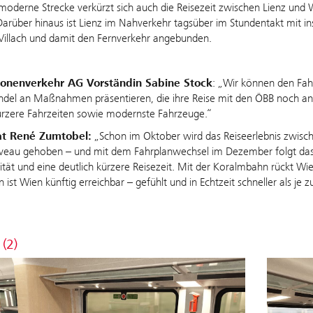
moderne Strecke verkürzt sich auch die Reisezeit zwischen Lienz und
arüber hinaus ist Lienz im Nahverkehr tagsüber im Stundentakt mit in
Villach und damit den Fernverkehr angebunden.
onenverkehr AG Vorständin Sabine Stock
: „Wir können den Fah
ndel an Maßnahmen präsentieren, die ihre Reise mit den ÖBB noch 
ürzere Fahrzeiten sowie modernste Fahrzeuge.“
at René Zumtobel:
„Schon im Oktober wird das Reiseerlebnis zwisch
veau gehoben – und mit dem Fahrplanwechsel im Dezember folgt das e
tät und eine deutlich kürzere Reisezeit. Mit der Koralmbahn rückt Wien
ist Wien künftig erreichbar – gefühlt und in Echtzeit schneller als je z
 (2)