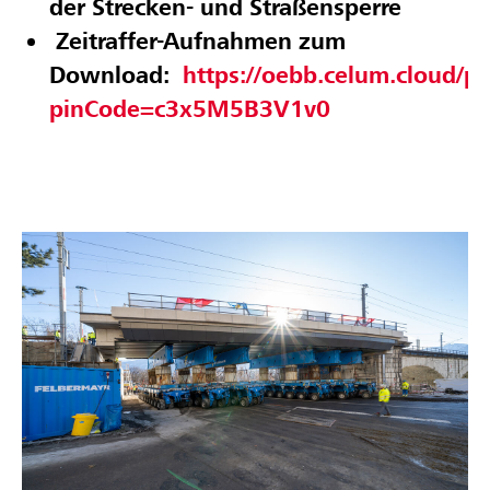
der Strecken- und Straßensperre
Zeitraffer-Aufnahmen zum
Download:
https://oebb.celum.cloud/p
pinCode=c3x5M5B3V1v0