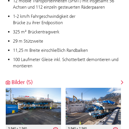
12 m
obile Transporteinheiten (SPMT) mit insgesamt 56
Achsen und
112 einzeln
gesteuerten Räderpaaren
1-2 km/h Fahrgeschwindigkeit der
Brücke
zu ihrer Endposition
325 m² Brückentragwerk
29 m Stützweite
11,25 m Breite einschließlich Randbalken
100 Laufmeter Gleise inkl. Schotterbett demontieren und
montieren
Bilder (5)
3 840 x 2 560
3 840 x 2 560