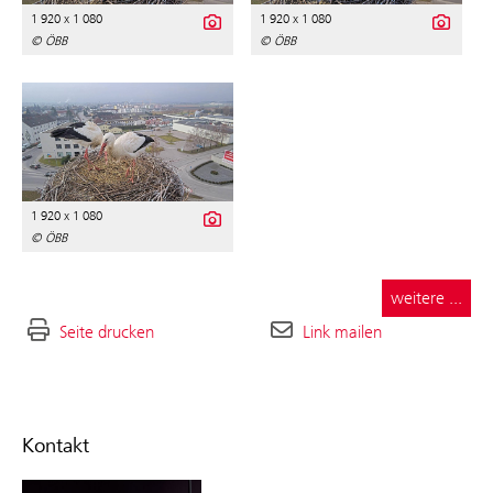
1 920 x 1 080
1 920 x 1 080
© ÖBB
© ÖBB
1 920 x 1 080
© ÖBB
weitere ...
Seite drucken
Link mailen
Kontakt