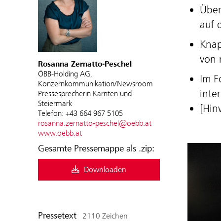
Über
auf 
Knap
von 
Rosanna Zernatto-Peschel
ÖBB-Holding AG,
Im F
Konzernkommunikation/Newsroom
inte
Pressesprecherin Kärnten und
Steiermark
[Hin
Telefon: +43 664 967 5105
rosanna.zernatto-peschel@oebb.at
www.oebb.at
Gesamte Pressemappe als .zip:
Downloaden
Pressetext
2110 Zeichen