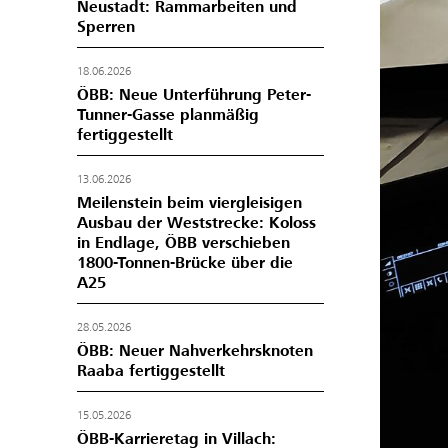
Neustadt: Rammarbeiten und
Sperren
18.06.2026
ÖBB: Neue Unterführung Peter-
Tunner-Gasse planmäßig
fertiggestellt
13.06.2026
Meilenstein beim viergleisigen
Ausbau der Weststrecke: Koloss
in Endlage, ÖBB verschieben
1800-Tonnen-Brücke über die
A25
28.05.2026
ÖBB: Neuer Nahverkehrsknoten
Raaba fertiggestellt
15.05.2026
ÖBB-Karrieretag in Villach: