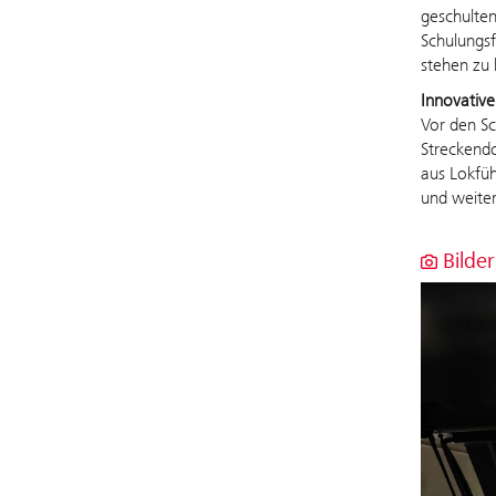
geschulten
Schulungsf
stehen zu 
Innovativ
Vor den Sc
Streckendo
aus Lokfüh
und weite
Bilder