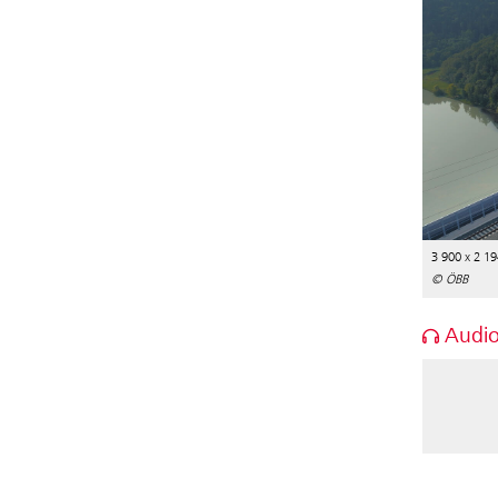
3 900 x 2 19
© ÖBB
Audio