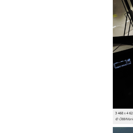
3 468 x 4 62
© ÖBB/Mari