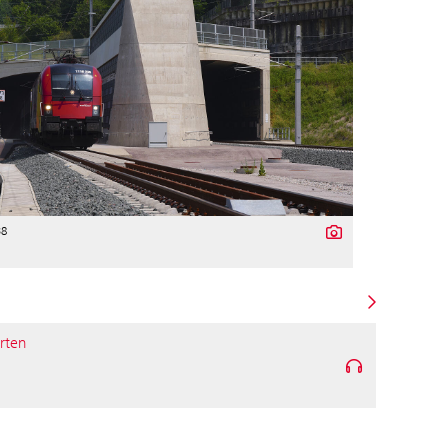
38
rten