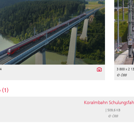
4
3 800 x 2 1
© ÖBB
 (1)
Koralmbahn Schulungsfah
|
509,6 KB
© ÖBB