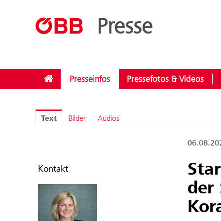
??menue.meldungen??
/
Bundesländer
/
Kärnten
Presse
Presseinfos
Pressefotos & Videos
Text
Bilder
Audios
06.08.2
Star
Kontakt
der
Kor