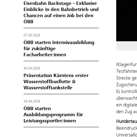
Eisenbahn Backstage - Exklusive
Einblicke in den Bahnbetrieb und
Chancen auf einen Job bei den
ÖBB
07.05.2026
ÖBB starten Intensivausbildung
für zukünftige
Facharbeiter:innen
(Klagenfur
30.04.2026
Testfahrte
Präsentation Kärntens erster
Strecke ge
Wasserstoffbusflotte &
Zugsicher
Wasserstofftankstelle
Es kontrol
überwacht 
29.04.2026
ein digita
ÖBB starten
den Zug a
Ausbildungsprogramm für
Leistungssportler:innen
Hundertaus
Beeindruc
Universall