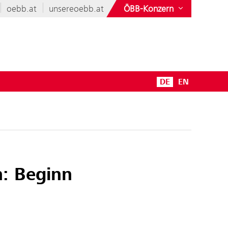
oebb.at
unsereoebb.at
ÖBB-Konzern
DE
EN
n: Beginn