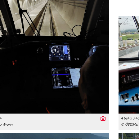
4
4 624 x 3 4
o Wrann
© ÖBB/Mar