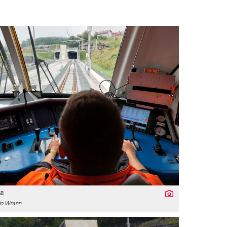
68
io Wrann