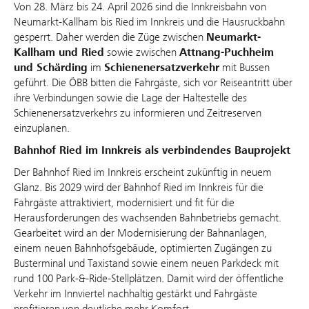
Von 28. März bis 24. April 2026 sind die Innkreisbahn von
Neumarkt-Kallham bis Ried im Innkreis und die Hausruckbahn
gesperrt. Daher werden die Züge zwischen
Neumarkt-
Kallham und Ried
sowie zwischen
Attnang-Puchheim
und Schärding
im
Schienenersatzverkehr
mit Bussen
geführt. Die ÖBB bitten die Fahrgäste, sich vor Reiseantritt über
ihre Verbindungen sowie die Lage der Haltestelle des
Schienenersatzverkehrs zu informieren und Zeitreserven
einzuplanen.
Bahnhof Ried im Innkreis als verbindendes Bauprojekt
Der Bahnhof Ried im Innkreis erscheint zukünftig in neuem
Glanz. Bis 2029 wird der Bahnhof Ried im Innkreis für die
Fahrgäste attraktiviert, modernisiert und fit für die
Herausforderungen des wachsenden Bahnbetriebs gemacht.
Gearbeitet wird an der Modernisierung der Bahnanlagen,
einem neuen Bahnhofsgebäude, optimierten Zugängen zu
Busterminal und Taxistand sowie einem neuen Parkdeck mit
rund 100 Park-&-Ride-Stellplätzen. Damit wird der öffentliche
Verkehr im Innviertel nachhaltig gestärkt und Fahrgäste
profitieren von deutliche mehr Komfort.