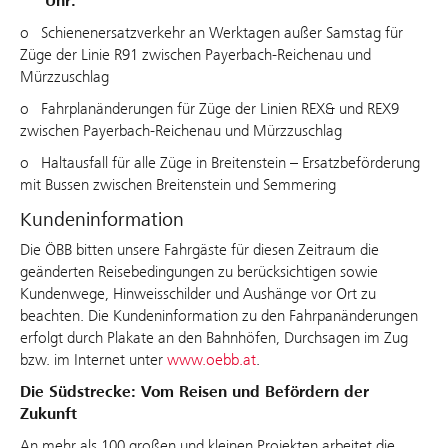
Uhr:
o Schienenersatzverkehr an Werktagen außer Samstag für
Züge der Linie R91 zwischen Payerbach-Reichenau und
Mürzzuschlag
o Fahrplanänderungen für Züge der Linien REX& und REX9
zwischen Payerbach-Reichenau und Mürzzuschlag
o Haltausfall für alle Züge in Breitenstein – Ersatzbeförderung
mit Bussen zwischen Breitenstein und Semmering
Kundeninformation
Die ÖBB bitten unsere Fahrgäste für diesen Zeitraum die
geänderten Reisebedingungen zu berücksichtigen sowie
Kundenwege, Hinweisschilder und Aushänge vor Ort zu
beachten. Die Kundeninformation zu den Fahrpanänderungen
erfolgt durch Plakate an den Bahnhöfen, Durchsagen im Zug
bzw. im Internet unter
www.oebb.at
.
Die Südstrecke: Vom Reisen und Befördern der
Zukunft
An mehr als 100 großen und kleinen Projekten arbeitet die