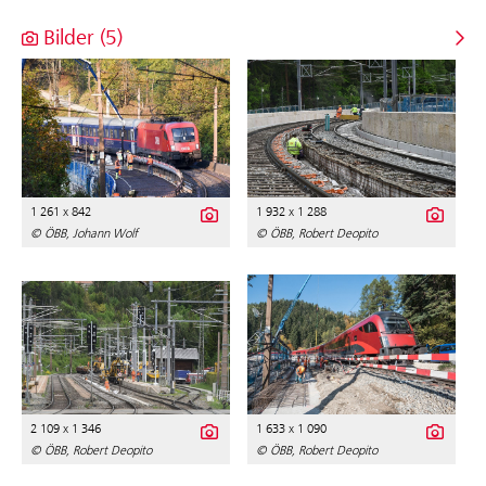
Bilder (5)
1 261 x 842
1 932 x 1 288
© ÖBB, Johann Wolf
© ÖBB, Robert Deopito
2 109 x 1 346
1 633 x 1 090
© ÖBB, Robert Deopito
© ÖBB, Robert Deopito