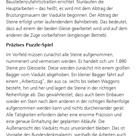
Baustellenzufahrtsstraßen errichtet. Nunlaufen die
Hauptarbeiten – das heißt, es wird mit dem Abtrag der
Brüstungsmauern der Viadukte begonnen. Der Abtrag der
Steine erfolgt unter laufendendem Bahnbetrieb. Das bedeutet,
dass auf einem der beiden Gleise gearbeitet wird und auf dem
anderen die Züge vorbeifahren (eingleisiger Betrieb).
Präzises Puzzle-Spiel
Im Vorfeld müssen zunächst alle Steine aufgenommen,
nummeriert und vermessen werden. Es handelt sich um 1.890
Steine pro Gleisseite. Diese werden zunächst mit einem großen
Bagger vom Viadukt abgehoben. Ein kleiner Bagger fährt auf
einem „Arbeitszug“, der aus ca. sechs bis sieben Waggons
besteht, hin und her und lagert die Steine in der richtigen
Reihenfolge ab. Das gewährleistet, dass auch beim Einbauen
wieder ein Stein nach dem anderen in der richtigen Reihenfolge
aufgenommen werden kann und nichts durcheinander gerät.
Alle Tätigkeiten erfordern daher eine enorme Präzision und
eine genaue Einhaltung der geplanten Abläufe. Die
Außenansicht des Viadukts muss unverändert bleiben. Das ist
Vorgabe des Bundesdenkmalamts, weshalb die Arbeiten auch