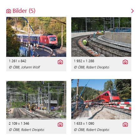
Bilder (5)
1 261 x 842
1 932 x 1 288
© ÖBB, Johann Wolf
© ÖBB, Robert Deopito
2 109 x 1 346
1 633 x 1 090
© ÖBB, Robert Deopito
© ÖBB, Robert Deopito