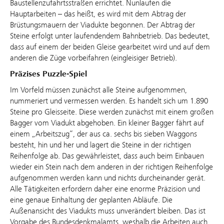
Baustellenzufahrtsstraßen errichtet. Nunlaufen die
Hauptarbeiten – das heißt, es wird mit dem Abtrag der
Brüstungsmauern der Viadukte begonnen. Der Abtrag der
Steine erfolgt unter laufendendem Bahnbetrieb. Das bedeutet,
dass auf einem der beiden Gleise gearbeitet wird und auf dem
anderen die Züge vorbeifahren (eingleisiger Betrieb).
Präzises Puzzle-Spiel
Im Vorfeld müssen zunächst alle Steine aufgenommen,
nummeriert und vermessen werden. Es handelt sich um 1.890
Steine pro Gleisseite. Diese werden zunächst mit einem großen
Bagger vom Viadukt abgehoben. Ein kleiner Bagger fährt auf
einem „Arbeitszug“, der aus ca. sechs bis sieben Waggons
besteht, hin und her und lagert die Steine in der richtigen
Reihenfolge ab. Das gewährleistet, dass auch beim Einbauen
wieder ein Stein nach dem anderen in der richtigen Reihenfolge
aufgenommen werden kann und nichts durcheinander gerät.
Alle Tätigkeiten erfordern daher eine enorme Präzision und
eine genaue Einhaltung der geplanten Abläufe. Die
Außenansicht des Viadukts muss unverändert bleiben. Das ist
Vorgabe des Bundesdenkmalamts, weshalb die Arbeiten auch