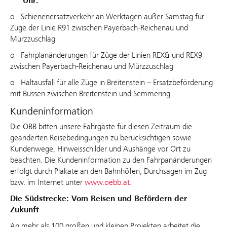
Uhr:
o Schienenersatzverkehr an Werktagen außer Samstag für
Züge der Linie R91 zwischen Payerbach-Reichenau und
Mürzzuschlag
o Fahrplanänderungen für Züge der Linien REX& und REX9
zwischen Payerbach-Reichenau und Mürzzuschlag
o Haltausfall für alle Züge in Breitenstein – Ersatzbeförderung
mit Bussen zwischen Breitenstein und Semmering
Kundeninformation
Die ÖBB bitten unsere Fahrgäste für diesen Zeitraum die
geänderten Reisebedingungen zu berücksichtigen sowie
Kundenwege, Hinweisschilder und Aushänge vor Ort zu
beachten. Die Kundeninformation zu den Fahrpanänderungen
erfolgt durch Plakate an den Bahnhöfen, Durchsagen im Zug
bzw. im Internet unter
www.oebb.at
.
Die Südstrecke: Vom Reisen und Befördern der
Zukunft
An mehr als 100 großen und kleinen Projekten arbeitet die