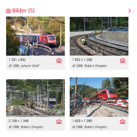
Bilder (5)
1 261 x 842
1 932 x 1 288
© ÖBB, Johann Wolf
© ÖBB, Robert Deopito
2 109 x 1 346
1 633 x 1 090
© ÖBB, Robert Deopito
© ÖBB, Robert Deopito