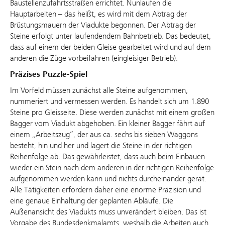
Baustellenzufahrtsstraßen errichtet. Nunlaufen die
Hauptarbeiten – das heißt, es wird mit dem Abtrag der
Brüstungsmauern der Viadukte begonnen. Der Abtrag der
Steine erfolgt unter laufendendem Bahnbetrieb. Das bedeutet,
dass auf einem der beiden Gleise gearbeitet wird und auf dem
anderen die Züge vorbeifahren (eingleisiger Betrieb).
Präzises Puzzle-Spiel
Im Vorfeld müssen zunächst alle Steine aufgenommen,
nummeriert und vermessen werden. Es handelt sich um 1.890
Steine pro Gleisseite. Diese werden zunächst mit einem großen
Bagger vom Viadukt abgehoben. Ein kleiner Bagger fährt auf
einem „Arbeitszug“, der aus ca. sechs bis sieben Waggons
besteht, hin und her und lagert die Steine in der richtigen
Reihenfolge ab. Das gewährleistet, dass auch beim Einbauen
wieder ein Stein nach dem anderen in der richtigen Reihenfolge
aufgenommen werden kann und nichts durcheinander gerät.
Alle Tätigkeiten erfordern daher eine enorme Präzision und
eine genaue Einhaltung der geplanten Abläufe. Die
Außenansicht des Viadukts muss unverändert bleiben. Das ist
Vorgabe des Bundesdenkmalamts, weshalb die Arbeiten auch