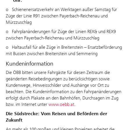
Uhr:
o Schienenersatzverkehr an Werktagen außer Samstag für
Züge der Linie R91 zwischen Payerbach-Reichenau und
Mürzzuschlag
o Fahrplanänderungen für Züge der Linien REX& und REX9
zwischen Payerbach-Reichenau und Mürzzuschlag
o Haltausfall für alle Züge in Breitenstein – Ersatzbeförderung
mit Bussen zwischen Breitenstein und Semmering
Kundeninformation
Die ÖBB bitten unsere Fahrgäste für diesen Zeitraum die
geänderten Reisebedingungen zu berücksichtigen sowie
Kundenwege, Hinweisschilder und Aushänge vor Ort zu
beachten. Die Kundeninformation zu den Fahrpanänderungen
erfolgt durch Plakate an den Bahnhöfen, Durchsagen im Zug
bzw. im Internet unter
www.oebb.at
.
Die Südstrecke: Vom Reisen und Befördern der
Zukunft
An mehr als 100 großen und kleinen Projekten arbeitet die