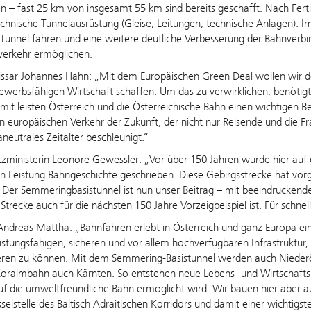
 – fast 25 km von insgesamt 55 km sind bereits geschafft. Nach Fertigs
chnische Tunnelausrüstung (Gleise, Leitungen, technische Anlagen). 
Tunnel fahren und eine weitere deutliche Verbesserung der Bahnverb
verkehr ermöglichen.
sar Johannes Hahn: „Mit dem Europäischen Green Deal wollen wir de
werbsfähigen Wirtschaft schaffen. Um das zu verwirklichen, benötig
mit leisten Österreich und die Österreichische Bahn einen wichtigen B
en europäischen Verkehr der Zukunft, der nicht nur Reisende und die Fr
maneutrales Zeitalter beschleunigt.“
zministerin Leonore Gewessler: „Vor über 150 Jahren wurde hier auf
n Leistung Bahngeschichte geschrieben. Diese Gebirgsstrecke hat vorg
. Der Semmeringbasistunnel ist nun unser Beitrag – mit beeindruckende
 Strecke auch für die nächsten 150 Jahre Vorzeigbeispiel ist. Für schn
ndreas Matthä: „Bahnfahren erlebt in Österreich und ganz Europa ei
eistungsfähigen, sicheren und vor allem hochverfügbaren Infrastrukt
ieren zu können. Mit dem Semmering-Basistunnel werden auch Nieder
oralmbahn auch Kärnten. So entstehen neue Lebens- und Wirtschaftsr
f die umweltfreundliche Bahn ermöglicht wird. Wir bauen hier aber a
sselstelle des Baltisch Adraitischen Korridors und damit einer wicht