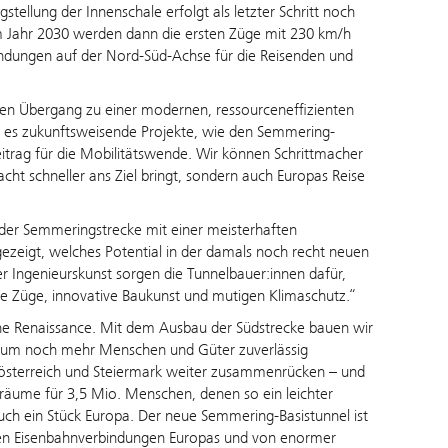
tellung der Innenschale erfolgt als letzter Schritt noch
Im Jahr 2030 werden dann die ersten Züge mit 230 km/h
indungen auf der Nord-Süd-Achse für die Reisenden und
n Übergang zu einer modernen, ressourceneffizienten
t es zukunftsweisende Projekte, wie den Semmering-
eitrag für die Mobilitätswende. Wir können Schrittmacher
acht schneller ans Ziel bringt, sondern auch Europas Reise
 der Semmeringstrecke mit einer meisterhaften
ezeigt, welches Potential in der damals noch recht neuen
r Ingenieurskunst sorgen die Tunnelbauer:innen dafür,
elle Züge, innovative Baukunst und mutigen Klimaschutz.“
ne Renaissance. Mit dem Ausbau der Südstrecke bauen wir
ur, um noch mehr Menschen und Güter zuverlässig
österreich und Steiermark weiter zusammenrücken – und
äume für 3,5 Mio. Menschen, denen so ein leichter
uch ein Stück Europa. Der neue Semmering-Basistunnel ist
igsten Eisenbahnverbindungen Europas und von enormer