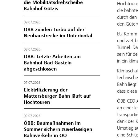
die Mobilitätsdrehscheibe
Hochtouren
Bahnhof Götzis
die bahnte
durch den 
09.07.2026
den Güter
ÖBB zünden Turbo auf der
EU-Kommis
Neubaustrecke im Unterinntal
und wettbe
Tunnel. Da
08.07.2026
sein für d
ÖBB: Letzte Arbeiten am
in ein kli
Bahnhof Bad Gastein
abgeschlossen
Klimaschut
technische
07.07.2026
Bahn liegt
Elektrifizierung der
dass diese
Mattersburger Bahn läuft auf
ÖBB-CEO A
Hochtouren
an einer l
transport
02.07.2026
dank der K
ÖBB: Baumaßnahmen im
Umstieg au
Sommer sichern zuverlässigen
eine Schlü
Bahnverkehr in OÖ