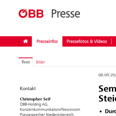
??menue.meldungen??
/
Kategorien
/
Investitionen
Presse
Presseinfos
Pressefotos & Videos
Text
Bilder
08.09.2
Sem
Kontakt
Ste
Christopher Seif
ÖBB-Holding AG,
Konzernkommunikation/Newsroom
Durc
Pressesprecher Niederösterreich,