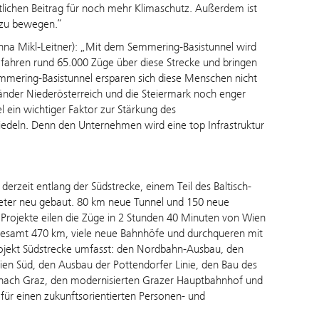
lichen Beitrag für noch mehr Klimaschutz. Außerdem ist
´ zu bewegen.“
na Mikl-Leitner): „Mit dem Semmering-Basistunnel wird
r fahren rund 65.000 Züge über diese Strecke und bringen
mmering-Basistunnel ersparen sich diese Menschen nicht
länder Niederösterreich und die Steiermark noch enger
 ein wichtiger Faktor zur Stärkung des
siedeln. Denn den Unternehmen wird eine top Infrastruktur
erzeit entlang der Südstrecke, einem Teil des Baltisch-
meter neu gebaut. 80 km neue Tunnel und 150 neue
 Projekte eilen die Züge in 2 Stunden 40 Minuten von Wien
nsgesamt 470 km, viele neue Bahnhöfe und durchqueren mit
ojekt Südstrecke umfasst: den Nordbahn-Ausbau, den
n Süd, den Ausbau der Pottendorfer Linie, den Bau des
nach Graz, den modernisierten Grazer Hauptbahnhof und
ür einen zukunftsorientierten Personen- und