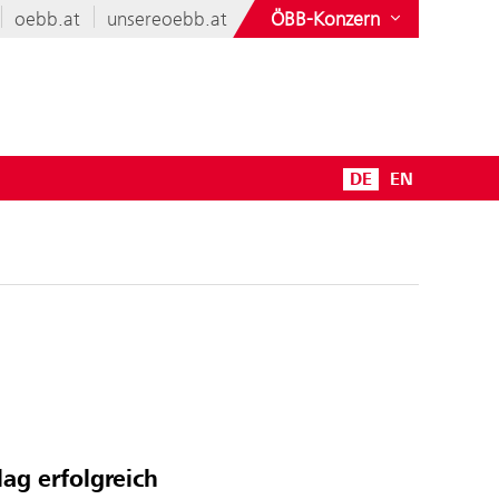
oebb.at
unsereoebb.at
ÖBB-Konzern
DE
EN
ag erfolgreich