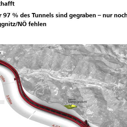
hafft
 97 % des Tunnels sind gegraben – nur noc
ggnitz/NÖ fehlen