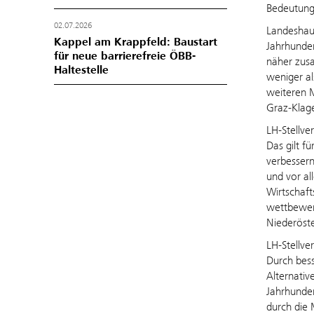
Bedeutung 
02.07.2026
Landeshau
Kappel am Krappfeld: Baustart
Jahrhunder
für neue barrierefreie ÖBB-
näher zusa
Haltestelle
weniger al
weiteren M
Graz-Klage
LH-Stellve
Das gilt f
verbessern
und vor al
Wirtschaft
wettbewerb
Niederöste
LH-Stellve
Durch bess
Alternativ
Jahrhunder
durch die