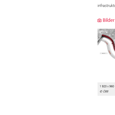
infrastruk
Bilder
1 920 x 960
© ÖBB