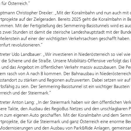
für Österreich.“
ptmann Christopher Drexler: „Mit der Koralmbahn und nun auch mit 
tprojekte auf der Zielgeraden. Bereits 2025 geht die Koralmbahn in Be
mmen. Mit der Fertigstellung des Semmering-Basistunnels wird es auc
s zwei Stunden ist damit die steirische Landeshauptstadt mit der Bund
eilenstein auf einer der wichtigsten Verkehrsachsen geschafft haben
nfurt revolutionieren.“
rtreter Udo Landbauer: „Wir investieren in Niederösterreich so viel wie
ür die Schiene und die Straße. Unsere Mobilitäts-Offensive verfolgt das 
 und das Angebot im öffentlichen Verkehr massiv auszubauen. Die Pen
lem rasch von A nach B kommen. Der Bahnausbau in Niederösterreich un
sstandort zu stärken und Regionen aufzuwerten. Dabei setzen wir auf
sfähig zu sein. Der Semmering-Basistunnel ist ein wichtiger Baustein
rreich und der Steiermark.“
rtreter Anton Lang: „In der Steiermark haben wir den öffentlichen Ver
ere Takte, den Ausbau des RegioBus Netzes und den unschlagbaren Preis
en zum eigenen Auto geschaffen. Mit der Koralmbahn und dem Semmeri
tprojekte, die für die Steiermark und ganz Österreich eine enorme Be
 Modernisierungen und den Ausbau von Park&Ride Anlagen, gemeinsam