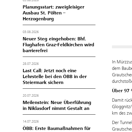
03.08.2026
Planungsstart: zweigleisiger
Ausbau St. Pölten –
Herzogenburg
03.08.2026
Neuer Steg eingehoben: Bhf.
Flughafen Graz-Feldkirchen wird
barrierefrei
In Mürzzus
28.07.2026
dem Baubeg
Last Call: Jetzt noch eine
Grautschen
Lehrstelle bei den ÖBB in der
durchstoß
Steiermark sichern
Über 97 
20.07.2026
Damit rück
Meilenstein: Neue Überführung
Gloggnitz/
in Niklasdorf nimmt Gestalt an
km des zwe
14.07.2026
Der Tunnel
ÖBB: Erste Baumaßnahmen für
Grautschen