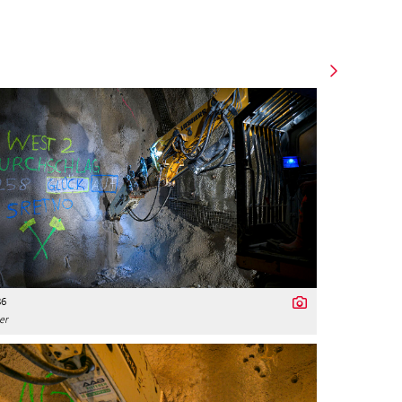
86
er