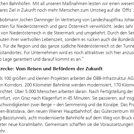
schen Bahnhöfen. Mit all unseren Maßnahmen leisten wir einen wesent
lares Ziel in Zukunft noch mehr Menschen zum Umstieg auf die ´Öffis
bobmann Jochen Danninger (in Vertretung von Landeshauptfrau Johan
stein für Niederösterreich und ganz Österreich verwirklicht. Jedes Jah
on Niederösterreich in die Steiermark und umgekehrt. Durch den Se
uten ihrer wertvollen Lebenszeit, sondern es rücken auch die Bundes
Für die Region und das ganze südliche Niederösterreich ist der Tunnel
sstandortes. Für Unternehmen wird es noch attraktiver sich hier anzu
op Lage garantiert und darauf kommt es an.“
trecke: Vom Reisen und Befördern der Zukunft
s 100 großen und kleinen Projekten arbeitet die ÖBB-Infrastruktur AG d
en Korridors. 200 Kilometer Bahnlinie werden modernisiert, 170 Kilo
richtet. Über 5.000 Menschen arbeiten daran. Nach Fertigstellung der
nfurt, von Graz nach Klagenfurt in 45 Minuten. Sie passieren, auf i
chwindigkeiten zwei Berge – den Semmering und die Koralpe. Das Pr
en-Bratislava, den neuen Wiener Hauptbahnhof, das Güterzentrum Wie
-Basistunnels, acht modernisierte Bahnhöfe auf dem Weg von Bruck 
ter neue Koralmbahn. Gemeinsam schaffen sie die Voraussetzungen f
hr.