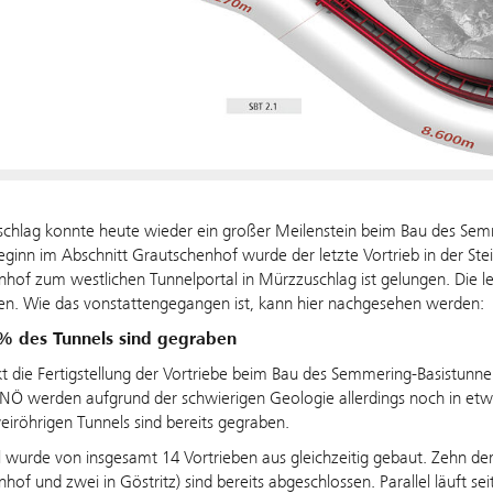
chlag konnte heute wieder ein großer Meilenstein beim Bau des Semm
inn im Abschnitt Grautschenhof wurde der letzte Vortrieb in der St
hof zum westlichen Tunnelportal in Mürzzuschlag ist gelungen. Die 
en. Wie das vonstattengegangen ist, kann hier nachgesehen werden:
% des Tunnels sind gegraben
t die Fertigstellung der Vortriebe beim Bau des Semmering-Basistunnel
NÖ werden aufgrund der schwierigen Geologie allerdings noch in etw
iröhrigen Tunnels sind bereits gegraben.
 wurde von insgesamt 14 Vortrieben aus gleichzeitig gebaut. Zehn der 1
hof und zwei in Göstritz) sind bereits abgeschlossen. Parallel läuft s