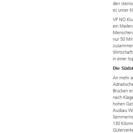
den steiri
es unser k
VP NÖ Klu
ein Meilen
Menschen v
nur 50 Min
zusammen. 
Wirtschaft
in einer t
Die Süds
An mehr al
Adriatisch
Brücken er
nach Klage
hohen Ges
Ausbau Wi
Semmering
130 Kilome
Güterverke