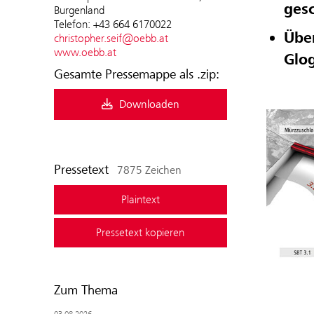
gesc
Burgenland
Telefon: +43 664 6170022
Über
christopher.seif@oebb.at
www.oebb.at
Glo
Gesamte Pressemappe als .zip:
Downloaden
Pressetext
7875 Zeichen
Plaintext
Pressetext kopieren
Zum Thema