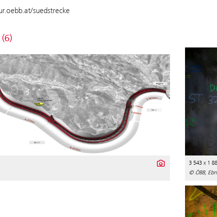
tur.oebb.at/suedstrecke
 (6)
3 543 x 1 8
© ÖBB, Ebn