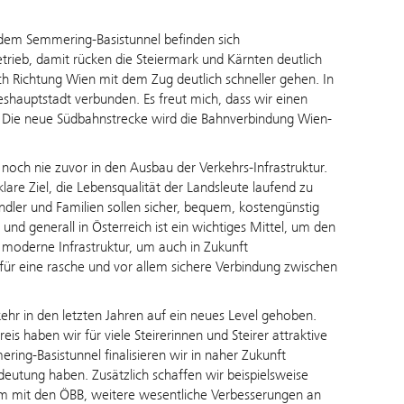
dem Semmering-Basistunnel befinden sich
trieb, damit rücken die Steiermark und Kärnten deutlich
h Richtung Wien mit dem Zug deutlich schneller gehen. In
eshauptstadt verbunden. Es freut mich, dass wir einen
. Die neue Südbahnstrecke wird die Bahnverbindung Wien-
 noch nie zuvor in den Ausbau der Verkehrs-Infrastruktur.
klare Ziel, die Lebensqualität der Landsleute laufend zu
dler und Familien sollen sicher, bequem, kostengünstig
d generall in Österreich ist ein wichtiges Mittel, um den
 moderne Infrastruktur, um auch in Zukunft
 für eine rasche und vor allem sichere Verbindung zwischen
kehr in den letzten Jahren auf ein neues Level gehoben.
 haben wir für viele Steirerinnen und Steirer attraktive
ng-Basistunnel finalisieren wir in naher Zukunft
deutung haben. Zusätzlich schaffen wir beispielsweise
 mit den ÖBB, weitere wesentliche Verbesserungen an