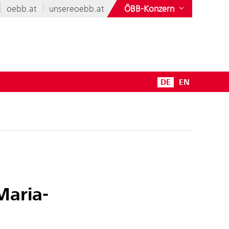
oebb.at
unsereoebb.at
ÖBB-Konzern
DE
EN
Maria-