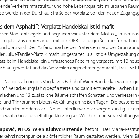
rende Verkehrsinfrastruktur und hohe Lebensqualität im urbanen Rau
se wurde in der Durchlaufstraße der Vorplatz vor den neuen Zugangs
s dem Asphalt!“: Vorplatz Handelskai ist klimafit
nzen Stadt entsiegeln und begrünen wir unter dem Motto „Raus aus dem
 – in guter Zusammenarbeit mit den ÖBB – eine große Transformation d
 und grau sind. Den Anfang machte der Praterstern, wo der Grünrauma
 der Julius-Tandler-Platz klimafit umgestaltet, u.a. ist die Umgestaltun
tz beim Handelskai ein umfassendes Facelifting verpasst, mit 13 ne
lich aufgewertet und das Verweilen angenehmer gemacht“, freut sich
r Neugestaltung des Vorplatzes Bahnhof Wien Handelskai wurden gro
 m² versickerungsfähig gepflasterte und damit entsiegelte Flächen f
lächen und 13 zusätzliche Bäume schaffen Schatten und verbessern di
el und Trinkbrunnen bieten Abkühlung an heißen Tagen. Die bestehen
nd wurden modernisiert. Neue Unterflurverteiler sorgen künftig für
n weiterhin eine vielfältige Nutzung als Wochen- und Veranstaltungs
apović, NEOS Wien Klubvorsitzende
, betont: „Der Maria-Restitu
Verkehrsknotenpunkte als öffentlicher Raum gestaltet werden. Mehr