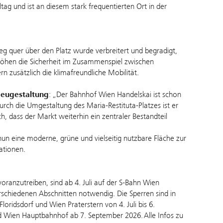
ag und ist an diesem stark frequentierten Ort in der
g quer über den Platz wurde verbreitert und begradigt,
rhöhen die Sicherheit im Zusammenspiel zwischen
n zusätzlich die klimafreundliche Mobilität.
Neugestaltung
: „Der Bahnhof Wien Handelskai ist schon
rch die Umgestaltung des Maria-Restituta-Platzes ist er
h, dass der Markt weiterhin ein zentraler Bestandteil
nun eine moderne, grüne und vielseitig nutzbare Fläche zur
ationen.
anzutreiben, sind ab 4. Juli auf der S-Bahn Wien
chiedenen Abschnitten notwendig. Die Sperren sind in
ridsdorf und Wien Praterstern von 4. Juli bis 6.
 Wien Hauptbahnhof ab 7. September 2026. Alle Infos zu