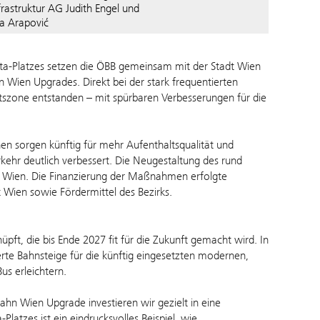
frastruktur AG Judith Engel und
a Arapović
uta-Platzes setzen die ÖBB gemeinsam mit der Stadt Wien
 Wien Upgrades. Direkt bei der stark frequentierten
ltszone entstanden – mit spürbaren Verbesserungen für die
n sorgen künftig für mehr Aufenthaltsqualität und
kehr deutlich verbessert. Die Neugestaltung des rund
dt Wien. Die Finanzierung der Maßnahmen erfolgte
t Wien sowie Fördermittel des Bezirks.
ft, die bis Ende 2027 fit für die Zukunft gemacht wird. In
te Bahnsteige für die künftig eingesetzten modernen,
s erleichtern.
ahn Wien Upgrade investieren wir gezielt in eine
latzes ist ein eindrucksvolles Beispiel, wie