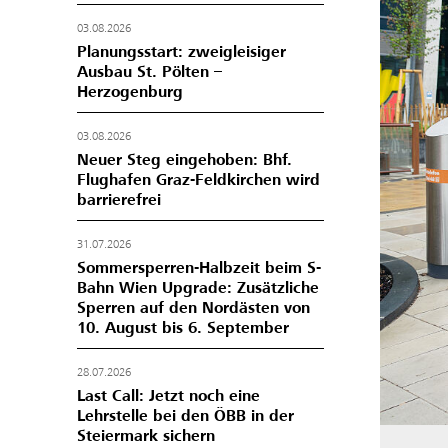
03.08.2026
Planungsstart: zweigleisiger
Ausbau St. Pölten –
Herzogenburg
03.08.2026
Neuer Steg eingehoben: Bhf.
Flughafen Graz-Feldkirchen wird
barrierefrei
31.07.2026
Sommersperren-Halbzeit beim S-
Bahn Wien Upgrade: Zusätzliche
Sperren auf den Nordästen von
10. August bis 6. September
28.07.2026
Last Call: Jetzt noch eine
Lehrstelle bei den ÖBB in der
Steiermark sichern