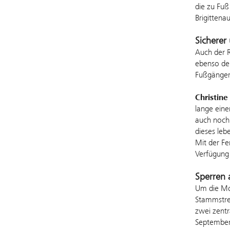
die zu Fuß
Brigittenau
Sicherer
Auch der R
ebenso der
Fußgänger:
Christin
lange eine
auch noch 
dieses leb
Mit der Fe
Verfügung 
Sperren 
Um die Mod
Stammstrec
zwei zentr
September