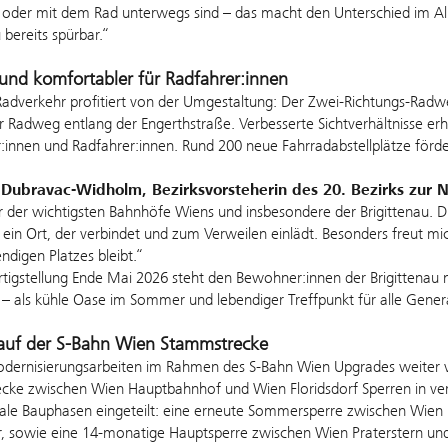
 oder mit dem Rad unterwegs sind – das macht den Unterschied im Allt
 bereits spürbar.“
 und komfortabler für Radfahrer:innen
adverkehr profitiert von der Umgestaltung: Der Zwei-Richtungs-Radwe
 Radweg entlang der Engerthstraße. Verbesserte Sichtverhältnisse e
innen und Radfahrer:innen. Rund 200 neue Fahrradabstellplätze förder
e Dubravac-Widholm, Bezirksvorsteherin des 20. Bezirks zur 
r der wichtigsten Bahnhöfe Wiens und insbesondere der Brigittenau. Du
ein Ort, der verbindet und zum Verweilen einlädt. Besonders freut mic
endigen Platzes bleibt.“
rtigstellung Ende Mai 2026 steht den Bewohner:innen der Brigittenau 
– als kühle Oase im Sommer und lebendiger Treffpunkt für alle Gener
auf der S-Bahn Wien Stammstrecke
ernisierungsarbeiten im Rahmen des S-Bahn Wien Upgrades weiter vor
ke zwischen Wien Hauptbahnhof und Wien Floridsdorf Sperren in vers
ale Bauphasen eingeteilt: eine erneute Sommersperre zwischen Wien Flo
, sowie eine 14-monatige Hauptsperre zwischen Wien Praterstern und