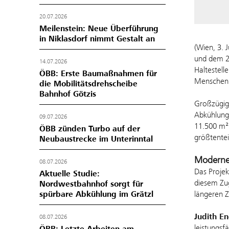
20.07.2026
Meilenstein: Neue Überführung
in Niklasdorf nimmt Gestalt an
(Wien, 3. 
und dem 20
14.07.2026
Haltestell
ÖBB: Erste Baumaßnahmen für
Menschen i
die Mobilitätsdrehscheibe
Bahnhof Götzis
Großzügige
Abkühlung 
09.07.2026
11.500 m² 
ÖBB zünden Turbo auf der
größtentei
Neubaustrecke im Unterinntal
Moderne 
08.07.2026
Das Projek
Aktuelle Studie:
diesem Zug
Nordwestbahnhof sorgt für
spürbare Abkühlung im Grätzl
längeren Z
Judith En
08.07.2026
leistungsf