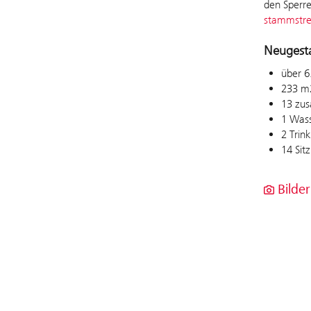
den Sperr
stammstre
Neugesta
über 6
233 m2
13 zus
1 Wass
2 Trin
14 Sit
Bilder