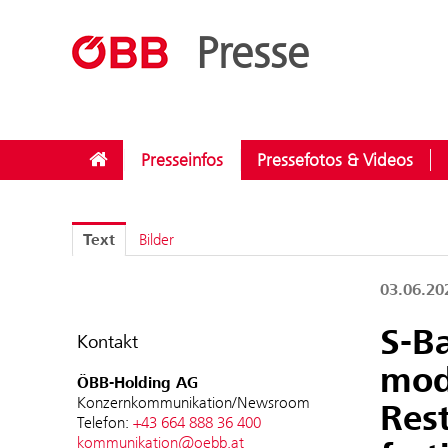
??menue.meldungen??
/
Kategorien
/
Investitionen
Presse
Presseinfos
Pressefotos & Videos
Text
Bilder
03.06.2
S-B
Kontakt
mod
ÖBB-Holding AG
Konzernkommunikation/Newsroom
Res
Telefon:
+43 664 888 36 400
kommunikation@oebb.at