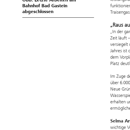
ÖBB: Letzte Arbeiten am
Bahnhof Bad Gastein
funktionie
abgeschlossen
Traisengas
„Raus au
„In der ga
Zeit läuft
versiegelt
Jahres ist
dem Vorpla
Platz deut
Im Zuge de
über 6.000
Neue Grünf
Wasserspi
erhalten u
ermögliche
Selma Ar
wichtige 