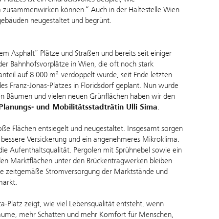
m zusammenwirken können.“ Auch in der Haltestelle Wien
gebäuden neugestaltet und begrünt.
 Asphalt“ Plätze und Straßen und bereits seit einiger
er Bahnhofsvorplätze in Wien, die oft noch stark
nteil auf 8.000 m² verdoppelt wurde, seit Ende letzten
g des Franz-Jonas-Platzes in Floridsdorf geplant. Nun wurde
uen Bäumen und vielen neuen Grünflächen haben wir den
Planungs- und Mobilitätsstadträtin Ulli Sima
.
ße Flächen entsiegelt und neugestaltet. Insgesamt sorgen
ür bessere Versickerung und ein angenehmeres Mikroklima.
e Aufenthaltsqualität. Pergolen mit Sprühnebel sowie ein
den Marktflächen unter den Brückentragwerken bleiben
 eine zeitgemäße Stromversorgung der Marktstände und
markt.
ta-Platz zeigt, wie viel Lebensqualität entsteht, wenn
 Bäume, mehr Schatten und mehr Komfort für Menschen,