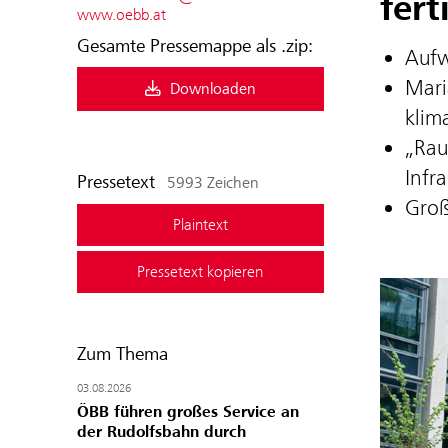
fert
www.oebb.at
Gesamte Pressemappe als .zip:
Aufw
Mari
Downloaden
klim
„Rau
Infr
Pressetext
5993 Zeichen
Groß
Plaintext
Pressetext kopieren
Zum Thema
03.08.2026
ÖBB führen großes Service an
der Rudolfsbahn durch