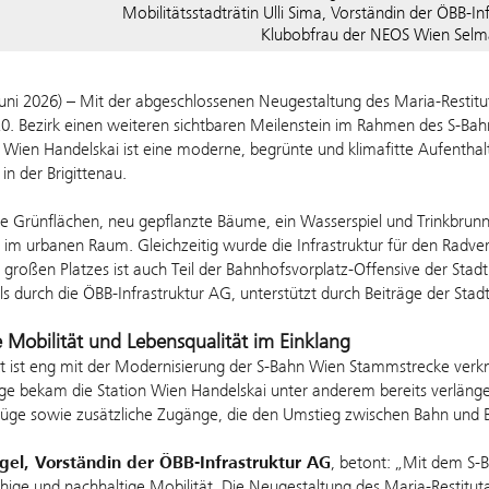
Mobilitätsstadträtin Ulli Sima, Vorständin der ÖBB-In
Klubobfrau der NEOS Wien Selm
Juni 2026) – Mit der abgeschlossenen Neugestaltung des Maria-Restit
. Bezirk einen weiteren sichtbaren Meilenstein im Rahmen des S-Bahn
e Wien Handelskai ist eine moderne, begrünte und klimafitte Aufentha
n der Brigittenau.
 Grünflächen, neu gepflanzte Bäume, ein Wasserspiel und Trinkbrunne
im urbanen Raum. Gleichzeitig wurde die Infrastruktur für den Radver
großen Platzes ist auch Teil der Bahnhofsvorplatz-Offensive der Sta
ls durch die ÖBB-Infrastruktur AG, unterstützt durch Beiträge der Stad
Mobilität und Lebensqualität im Einklang
t ist eng mit der Modernisierung der S-Bahn Wien Stammstrecke verknüp
e bekam die Station Wien Handelskai unter anderem bereits verlänger
üge sowie zusätzliche Zugänge, die den Umstieg zwischen Bahn und Bu
gel, Vorständin der ÖBB-Infrastruktur AG
, betont: „Mit dem S-B
ähige und nachhaltige Mobilität. Die Neugestaltung des Maria-Restituta-P