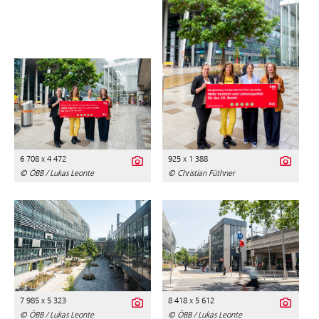
6 708 x 4 472
925 x 1 388
© ÖBB / Lukas Leonte
© Christian Füthner
7 985 x 5 323
8 418 x 5 612
© ÖBB / Lukas Leonte
© ÖBB / Lukas Leonte