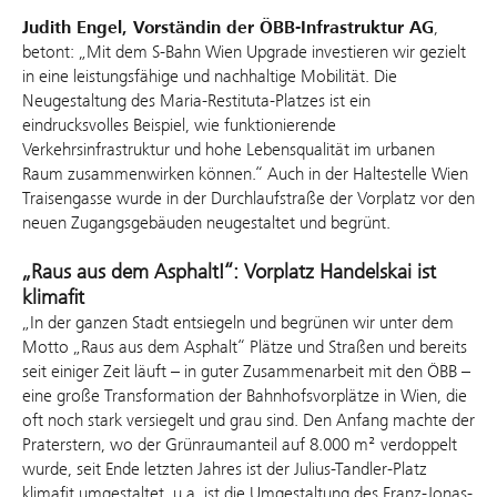
Judith Engel, Vorständin der ÖBB-Infrastruktur AG
,
betont: „Mit dem S-Bahn Wien Upgrade investieren wir gezielt
in eine leistungsfähige und nachhaltige Mobilität. Die
Neugestaltung des Maria-Restituta-Platzes ist ein
eindrucksvolles Beispiel, wie funktionierende
Verkehrsinfrastruktur und hohe Lebensqualität im urbanen
Raum zusammenwirken können.“ Auch in der Haltestelle Wien
Traisengasse wurde in der Durchlaufstraße der Vorplatz vor den
neuen Zugangsgebäuden neugestaltet und begrünt.
„Raus aus dem Asphalt!“: Vorplatz Handelskai ist
klimafit
„In der ganzen Stadt entsiegeln und begrünen wir unter dem
Motto „Raus aus dem Asphalt“ Plätze und Straßen und bereits
seit einiger Zeit läuft – in guter Zusammenarbeit mit den ÖBB –
eine große Transformation der Bahnhofsvorplätze in Wien, die
oft noch stark versiegelt und grau sind. Den Anfang machte der
Praterstern, wo der Grünraumanteil auf 8.000 m² verdoppelt
wurde, seit Ende letzten Jahres ist der Julius-Tandler-Platz
klimafit umgestaltet, u.a. ist die Umgestaltung des Franz-Jonas-