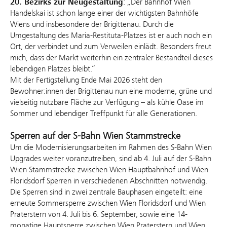
20. Bezirks zur Neugestaltung
: „Der Bahnhof Wien
Handelskai ist schon lange einer der wichtigsten Bahnhöfe
Wiens und insbesondere der Brigittenau. Durch die
Umgestaltung des Maria-Restituta-Platzes ist er auch noch ein
Ort, der verbindet und zum Verweilen einlädt. Besonders freut
mich, dass der Markt weiterhin ein zentraler Bestandteil dieses
lebendigen Platzes bleibt.“
Mit der Fertigstellung Ende Mai 2026 steht den
Bewohner:innen der Brigittenau nun eine moderne, grüne und
vielseitig nutzbare Fläche zur Verfügung – als kühle Oase im
Sommer und lebendiger Treffpunkt für alle Generationen.
Sperren auf der S-Bahn Wien Stammstrecke
Um die Modernisierungsarbeiten im Rahmen des S-Bahn Wien
Upgrades weiter voranzutreiben, sind ab 4. Juli auf der S-Bahn
Wien Stammstrecke zwischen Wien Hauptbahnhof und Wien
Floridsdorf Sperren in verschiedenen Abschnitten notwendig.
Die Sperren sind in zwei zentrale Bauphasen eingeteilt: eine
erneute Sommersperre zwischen Wien Floridsdorf und Wien
Praterstern von 4. Juli bis 6. September, sowie eine 14-
monatige Hauptsperre zwischen Wien Praterstern und Wien