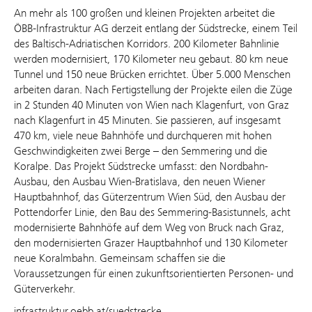
An mehr als 100 großen und kleinen Projekten arbeitet die
ÖBB-Infrastruktur AG derzeit entlang der Südstrecke, einem Teil
des Baltisch-Adriatischen Korridors. 200 Kilometer Bahnlinie
werden modernisiert, 170 Kilometer neu gebaut. 80 km neue
Tunnel und 150 neue Brücken errichtet. Über 5.000 Menschen
arbeiten daran. Nach Fertigstellung der Projekte eilen die Züge
in 2 Stunden 40 Minuten von Wien nach Klagenfurt, von Graz
nach Klagenfurt in 45 Minuten. Sie passieren, auf insgesamt
470 km, viele neue Bahnhöfe und durchqueren mit hohen
Geschwindigkeiten zwei Berge – den Semmering und die
Koralpe. Das Projekt Südstrecke umfasst: den Nordbahn-
Ausbau, den Ausbau Wien-Bratislava, den neuen Wiener
Hauptbahnhof, das Güterzentrum Wien Süd, den Ausbau der
Pottendorfer Linie, den Bau des Semmering-Basistunnels, acht
modernisierte Bahnhöfe auf dem Weg von Bruck nach Graz,
den modernisierten Grazer Hauptbahnhof und 130 Kilometer
neue Koralmbahn. Gemeinsam schaffen sie die
Voraussetzungen für einen zukunftsorientierten Personen- und
Güterverkehr.
infrastruktur.oebb.at/suedstrecke