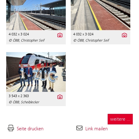
4 032 x 3 024
4 032 x 3 024
© ÖBB, Christopher Seif
© ÖBB, Christopher Seif
3 543 x 2 363
© ÖBB, Scheiblecker
weitere ...
Seite drucken
Link mailen