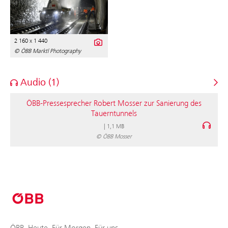
2 160 x 1 440
© ÖBB Marktl Photography
Audio (1)
ÖBB-Pressesprecher Robert Mosser zur Sanierung des
Tauerntunnels
|
1,1 MB
© ÖBB Mosser
ÖBB. Heute. Für Morgen. Für uns.