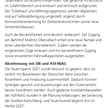
Tauernbahn umfassend modernisiert. Die gesamte Infrastruktur
im Zufahrtsbereich wird erneuert und technisch aufgerüstet.
Der Ticketkauf und Abfertigungsprozess werden digitalisiert
und auf Selbstabfertigung umgestellt, ergänzt durch
Kennzeichenerkennung für Zeitkartenkund:innen sowie neue
Sicherheitsfeatures.
Auch die Barrierefreiheit wird deutlich verbessert: Der Zugang
am Bahnhof Mallnitz‑Obervellach erhält eine neue Rampe und
einen überdachten Wartebereich. Zudem werden die
eingesetzten Züge erneuert und mit barrierefreiem Zugang
sowie erweiterten Fahrradkapazitäten ausgestattet.
Abstimmung mit DB und ASFINAG
Die Tauernsperre 2027 wurde bewusst so geplant, dass sie
zeitlich mit Bauarbeiten der Deutschen Bahn zwischen
Rosenheim und Freilassing zusammenfällt. Dadurch können
Synergien genutzt und Auswirkungen auf den Güterverkehr
besser koordiniert werden. Auch geplante Autobahnbaustellen
der ASFINAG wurden in die Planung einbezogen; die Sanierung
der Straßen‑Katschberg- und Tauerntunnel beginnt erst im
Herbst 2027.