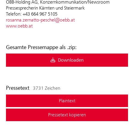
ÖBB-Holding AG, Konzernkommunikation/Newsroom
Pressesprecherin Kärnten und Steiermark
Telefon: +43 664 967 5105
rosanna.zernatto-peschel@oebb.at
www.oebb.at
Gesamte Pressemappe als .zip:
Downloaden
Pressetext
3731 Zeichen
Plaintext
Pressetext kopieren