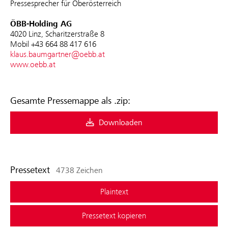
Pressesprecher für Oberösterreich
ÖBB-Holding AG
4020 Linz, Scharitzerstraße 8
Mobil +43 664 88 417 616
klaus.baumgartner@oebb.at
www.oebb.at
Gesamte Pressemappe als .zip:
Downloaden
Pressetext
4738 Zeichen
Plaintext
Pressetext kopieren