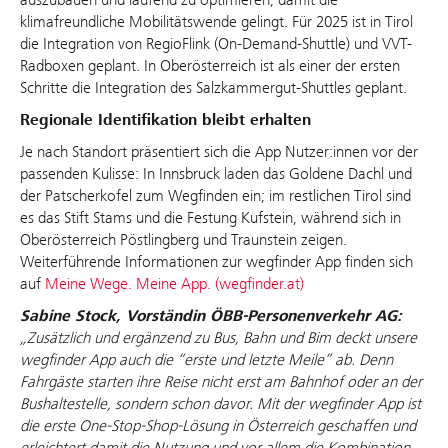
klimafreundliche Mobilitätswende gelingt. Für 2025 ist in Tirol
die Integration von RegioFlink (On-Demand-Shuttle) und VVT-
Radboxen geplant. In Oberösterreich ist als einer der ersten
Schritte die Integration des Salzkammergut-Shuttles geplant.
Regionale Identifikation bleibt erhalten
Je nach Standort präsentiert sich die App Nutzer:innen vor der
passenden Kulisse: In Innsbruck laden das Goldene Dachl und
der Patscherkofel zum Wegfinden ein; im restlichen Tirol sind
es das Stift Stams und die Festung Kufstein, während sich in
Oberösterreich Pöstlingberg und Traunstein zeigen.
Weiterführende Informationen zur wegfinder App finden sich
auf
Meine Wege. Meine App. (wegfinder.at)
Sabine Stock, Vorständin ÖBB-Personenverkehr AG:
„
Zusätzlich und ergänzend zu Bus, Bahn und Bim deckt unsere
wegfinder App auch die “erste und letzte Meile” ab. Denn
Fahrgäste starten ihre Reise nicht erst am Bahnhof oder an der
Bushaltestelle, sondern schon davor. Mit der wegfinder App ist
die erste One-Stop-Shop-Lösung in Österreich geschaffen und
erleichtert damit die Nutzung und vor allem die Kombination