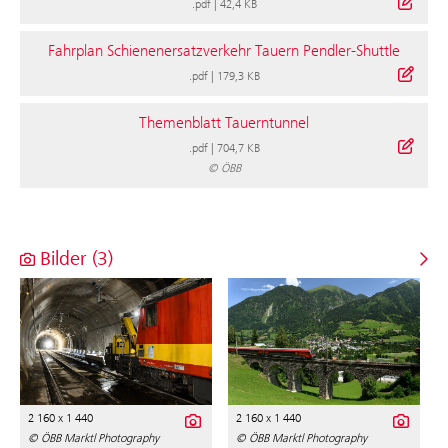
.pdf
|
42,4 KB
Fahrplan Schienenersatzverkehr Tauern Pendler-Shuttle
.pdf
|
179,3 KB
Themenblatt Tauerntunnel
.pdf
|
704,7 KB
© ÖBB
Bilder (3)
2 160 x 1 440
2 160 x 1 440
© ÖBB Marktl Photography
© ÖBB Marktl Photography