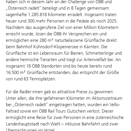
haben sich in diesem Jahr an der Challenge von ÖBB und
„Österreich radelt“ beteiligt und in 8 Tagen gemeinsam
sagenhafte 1.285.818 Kilometer erradelt. Insgesamt traten
heuer rund 300 mehr Personen in die Pedale als noch 2025.
Nachdem das ausgerufene Ziel von einer Million Kilometern
erreicht wurde, lösen die ÖBB ihr Versprechen ein und
ermöglichen eine 280 m² naturbelassene Grünfläche direkt
beim Bahnhof Kühnsdorf-Klopeinersee in Kärnten. Die
Grünfläche ist ein Lebensraum für Bienen, Schmetterlinge und
andere heimische Tierarten und trägt zur Artenvielfalt bei. An
insgesamt 18 ÖBB Standorten sind bis heute bereits rund
16.500 m² Grünfläche entstanden, das entspricht der Größe
von rund 63 Tennisplätzen.
Für die Radler:innen gab es attraktive Preise zu gewinnen:
Unter allen, die ihre gefahrenen Kilometer im Aktionszeitraum
bei „Österreich radelt“ eingetragen hatten, wurden ein Vello-
Faltrad sowie ein ÖBB Rail Tours Gutschein verlost. Dieser
ermöglicht eine Reise für zwei Personen in eine österreichische
Landeshauptstadt nach Wahl – inklusive Bahnfahrt und zwei
Übernachtungen im Hotel.