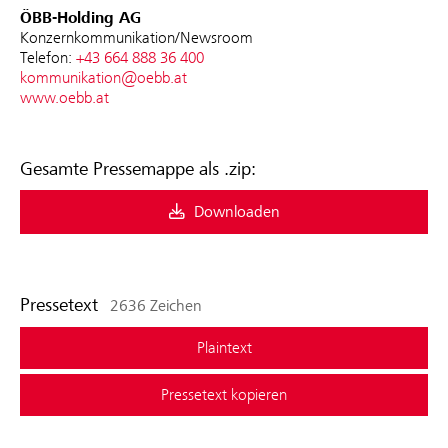
ÖBB-Holding AG
Konzernkommunikation/Newsroom
Telefon:
+43 664 888 36 400
kommunikation@oebb.at
www.oebb.at
Gesamte Pressemappe als .zip:
Downloaden
Pressetext
2636 Zeichen
Plaintext
Pressetext kopieren