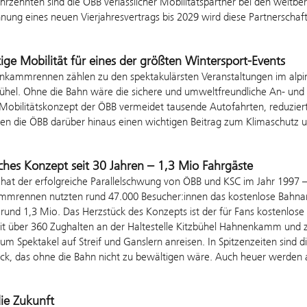
Jahrzehnten sind die ÖBB verlässlicher Mobilitätspartner bei den wel
nung eines neuen Vierjahresvertrags bis 2029 wird diese Partnerschaft 
ige Mobilität für eines der größten Wintersport-Events
nkammrennen zählen zu den spektakulärsten Veranstaltungen im alpin
ühel. Ohne die Bahn wäre die sichere und umweltfreundliche An- und
obilitätskonzept der ÖBB vermeidet tausende Autofahrten, reduziert 
ten die ÖBB darüber hinaus einen wichtigen Beitrag zum Klimaschutz 
iches Konzept seit 30 Jahren – 1,3 Mio Fahrgäste
at der erfolgreiche Parallelschwung von ÖBB und KSC im Jahr 1997 –
mrennen nutzten rund 47.000 Besucher:innen das kostenlose Bahnan
rund 1,3 Mio. Das Herzstück des Konzepts ist der für Fans kostenlo
it über 360 Zughalten an der Haltestelle Kitzbühel Hahnenkamm und
zum Spektakel auf Streif und Ganslern anreisen. In Spitzenzeiten sind 
ück, das ohne die Bahn nicht zu bewältigen wäre. Auch heuer werde
die Zukunft