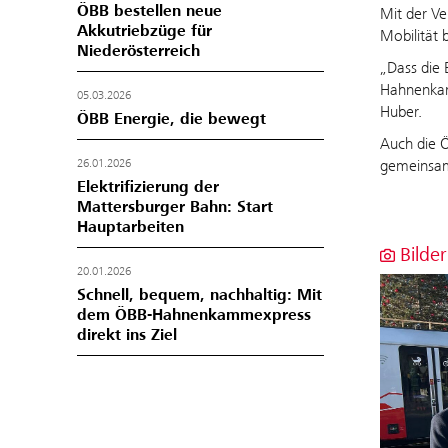
ÖBB bestellen neue
Mit der Ve
Akkutriebzüge für
Mobilität 
Niederösterreich
„Dass die 
Hahnenkam
05.03.2026
Huber.
ÖBB Energie, die bewegt
Auch die Ö
gemeinsam 
26.01.2026
Elektrifizierung der
Mattersburger Bahn: Start
Hauptarbeiten
Bilder
20.01.2026
Schnell, bequem, nachhaltig: Mit
dem ÖBB-Hahnenkammexpress
direkt ins Ziel