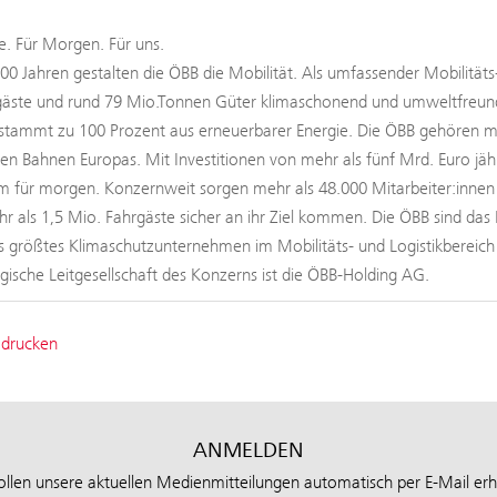
. Für Morgen. Für uns.
100 Jahren gestalten die ÖBB die Mobilität. Als umfassender Mobilitäts
äste und rund 79 Mio.Tonnen Güter klimaschonend und umweltfreundli
tammt zu 100 Prozent aus erneuerbarer Energie. Die ÖBB gehören mit
ten Bahnen Europas. Mit Investitionen von mehr als fünf Mrd. Euro jäh
 für morgen. Konzernweit sorgen mehr als 48.000 Mitarbeiter:innen b
hr als 1,5 Mio. Fahrgäste sicher an ihr Ziel kommen. Die ÖBB sind das 
s größtes Klimaschutzunternehmen im Mobilitäts- und Logistikbereic
tegische Leitgesellschaft des Konzerns ist die ÖBB-Holding AG.
 drucken
ANMELDEN
ollen unsere aktuellen Medienmitteilungen automatisch per E-Mail erh