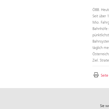
ÖBB. Heute
Seit über 
Mio. Fahrg
Bahnhöfe s
pünktlichs
Bahnsystem
täglich me
Österreich
Ziel. Stra
Seite
Sie w