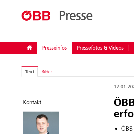
??menue.meldungen??
/
Bundesländer
/
Wien
Presse
Presseinfos
Pressefotos & Videos
Text
Bilder
12.01.2
ÖBB
Kontakt
erfo
ÖBB 