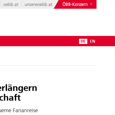
oebb.at
unsereoebb.at
ÖBB-Konzern
DE
EN
erlängern
chaft
queme Fananreise