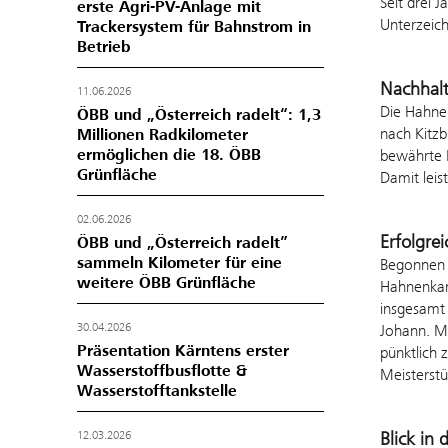
Seit drei 
erste Agri-PV-Anlage mit
Unterzeich
Trackersystem für Bahnstrom in
Betrieb
Nachhalt
11.06.2026
Die Hahne
ÖBB und „Österreich radelt“: 1,3
nach Kitzb
Millionen Radkilometer
ermöglichen die 18. ÖBB
bewährte M
Grünfläche
Damit leis
02.06.2026
Erfolgre
ÖBB und „Österreich radelt”
sammeln Kilometer für eine
Begonnen h
weitere ÖBB Grünfläche
Hahnenkam
insgesamt 
30.04.2026
Johann. M
Präsentation Kärntens erster
pünktlich 
Wasserstoffbusflotte &
Meisterst
Wasserstofftankstelle
Blick in 
12.03.2026