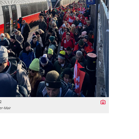
2
er-Mair