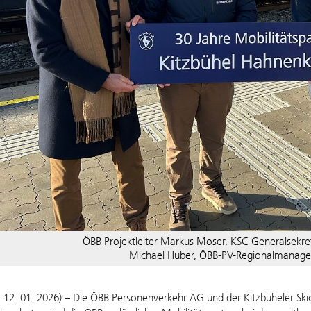
ÖBB Projektleiter Markus Moser, KSC-Generalsekret
Michael Huber, ÖBB-PV-Regionalmanager W
, 12. 01. 2026) – Die ÖBB Personenverkehr AG und der Kitzbüheler Skic