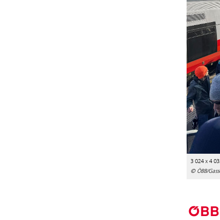
3 024 x 4 03
© ÖBB/Gass