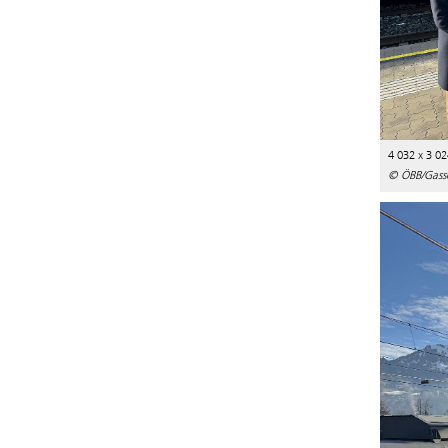
4 032 x 3 02
© ÖBB/Gass