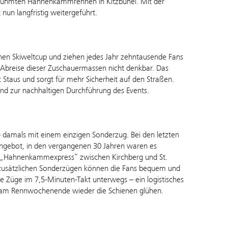
tberühmten Hahnenkammrennen in Kitzbühel. Mit der
nun langfristig weitergeführt.
en Skiweltcup und ziehen jedes Jahr zehntausende Fans
 Abreise dieser Zuschauermassen nicht denkbar. Das
Staus und sorgt für mehr Sicherheit auf den Straßen.
und zur nachhaltigen Durchführung des Events.
 damals mit einem einzigen Sonderzug. Bei den letzten
gebot, in den vergangenen 30 Jahren waren es
se „Hahnenkammexpress“ zwischen Kirchberg und St.
 zusätzlichen Sonderzügen können die Fans bequem und
die Züge im 7,5-Minuten-Takt unterwegs – ein logistisches
n am Rennwochenende wieder die Schienen glühen.