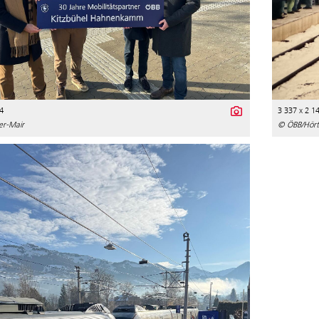
4
3 337 x 2 1
er-Mair
© ÖBB/Hört