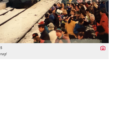
45
nagl