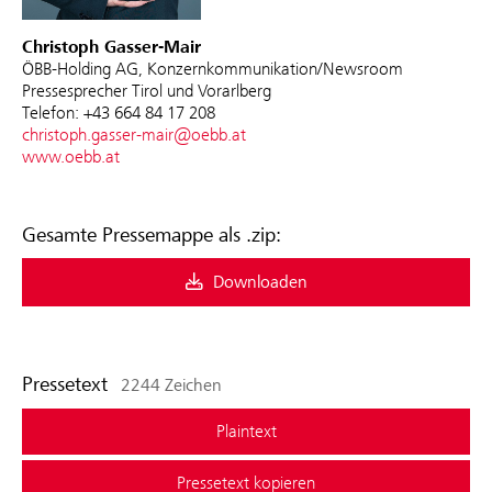
Christoph Gasser-Mair
ÖBB-Holding AG, Konzernkommunikation/Newsroom
Pressesprecher Tirol und Vorarlberg
Telefon: +43 664 84 17 208
christoph.gasser-mair@oebb.at
www.oebb.at
Gesamte Pressemappe als .zip:
Downloaden
Pressetext
2244 Zeichen
Plaintext
Pressetext kopieren