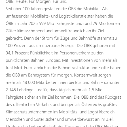
ÖBB. Heute. Für Morgen. Für uns.
Seit über 100 Jahren gestalten die ÖBB die Mobilität. Als
umfassender Mobilitäts- und Logistikdienstleister haben die
ÖBB im Jahr 2025 559 Mio. Fahrgäste und rund 79 Mio.Tonnen
Güter klimaschonend und umweltfreundlich an ihr Ziel
gebracht. Denn der Strom für Züge und Bahnhöfe stammt zu
100 Prozent aus erneuerbarer Energie. Die ÖBB gehören mit
94,1 Prozent Pünktlichkeit im Personenverkehr zu den
pünktlichsten Bahnen Europas. Mit Investitionen von mehr als
fünf Mrd. Euro jährlich in die Bahninfrastruktur und Flotte bauen
die ÖBB am Bahnsystem für morgen. Konzernweit sorgen
mehr als 48.000 Mitarbeiter:innen bei Bus und Bahn – darunter
2.145 Lehrlinge – dafür, dass täglich mehr als 1,5 Mio.
Fahrgäste sicher an ihr Ziel kommen. Die ÖBB sind das Rückgrat
des öffentlichen Verkehrs und bringen als Österreichs größtes
Klimaschutzunternehmen im Mobilitäts- und Logistikbereich
Menschen und Güter sicher und umweltbewusst an ihr Ziel.
Strategische Leitgesellschaft des Konzerns ist die ÖBB-Holding