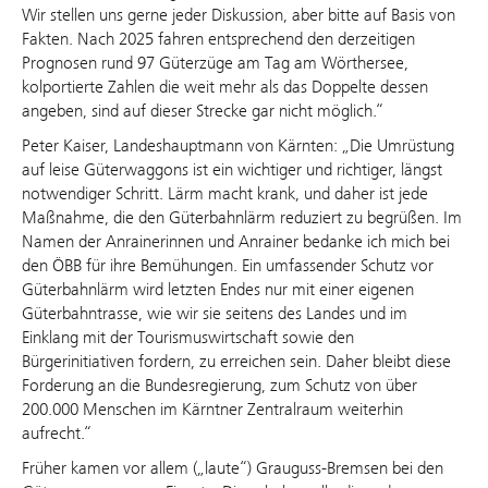
Wir stellen uns gerne jeder Diskussion, aber bitte auf Basis von
Fakten. Nach 2025 fahren entsprechend den derzeitigen
Prognosen rund 97 Güterzüge am Tag am Wörthersee,
kolportierte Zahlen die weit mehr als das Doppelte dessen
angeben, sind auf dieser Strecke gar nicht möglich.“
Peter Kaiser, Landeshauptmann von Kärnten: „Die Umrüstung
auf leise Güterwaggons ist ein wichtiger und richtiger, längst
notwendiger Schritt. Lärm macht krank, und daher ist jede
Maßnahme, die den Güterbahnlärm reduziert zu begrüßen. Im
Namen der Anrainerinnen und Anrainer bedanke ich mich bei
den ÖBB für ihre Bemühungen. Ein umfassender Schutz vor
Güterbahnlärm wird letzten Endes nur mit einer eigenen
Güterbahntrasse, wie wir sie seitens des Landes und im
Einklang mit der Tourismuswirtschaft sowie den
Bürgerinitiativen fordern, zu erreichen sein. Daher bleibt diese
Forderung an die Bundesregierung, zum Schutz von über
200.000 Menschen im Kärntner Zentralraum weiterhin
aufrecht.“
Früher kamen vor allem („laute“) Grauguss-Bremsen bei den