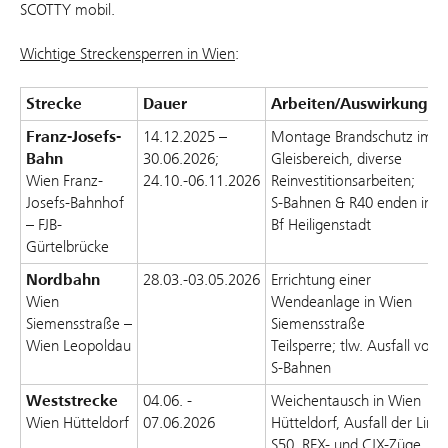
SCOTTY mobil.
Wichtige Streckensperren in Wien
:
Strecke
Dauer
Arbeiten/Auswirkunge
Franz-Josefs-
14.12.2025 –
Montage Brandschutz im
Bahn
30.06.2026;
Gleisbereich, diverse
Wien Franz-
24.10.-06.11.2026
Reinvestitionsarbeiten;
Josefs-Bahnhof
S-Bahnen & R40 enden im
– FJB-
Bf Heiligenstadt
Gürtelbrücke
Nordbahn
28.03.-03.05.2026
Errichtung einer
Wien
Wendeanlage in Wien
Siemensstraße –
Siemensstraße
Wien Leopoldau
Teilsperre; tlw. Ausfall von
S-Bahnen
Weststrecke
04.06. -
Weichentausch in Wien
Wien Hütteldorf
07.06.2026
Hütteldorf, Ausfall der Linie
S50, REX- und CJX-Züge