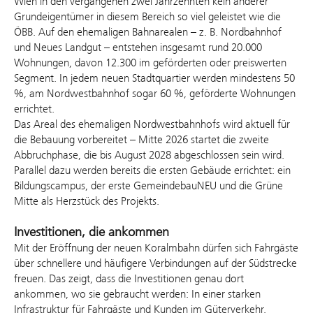
Wien in den vergangenen zwei Jahrzehnten kein anderer
Grundeigentümer in diesem Bereich so viel geleistet wie die
ÖBB. Auf den ehemaligen Bahnarealen – z. B. Nordbahnhof
und Neues Landgut – entstehen insgesamt rund 20.000
Wohnungen, davon 12.300 im geförderten oder preiswerten
Segment. In jedem neuen Stadtquartier werden mindestens 50
%, am Nordwestbahnhof sogar 60 %, geförderte Wohnungen
errichtet.
Das Areal des ehemaligen Nordwestbahnhofs wird aktuell für
die Bebauung vorbereitet – Mitte 2026 startet die zweite
Abbruchphase, die bis August 2028 abgeschlossen sein wird.
Parallel dazu werden bereits die ersten Gebäude errichtet: ein
Bildungscampus, der erste GemeindebauNEU und die Grüne
Mitte als Herzstück des Projekts.
Investitionen, die ankommen
Mit der Eröffnung der neuen Koralmbahn dürfen sich Fahrgäste
über schnellere und häufigere Verbindungen auf der Südstrecke
freuen. Das zeigt, dass die Investitionen genau dort
ankommen, wo sie gebraucht werden: In einer starken
Infrastruktur für Fahrgäste und Kunden im Güterverkehr.