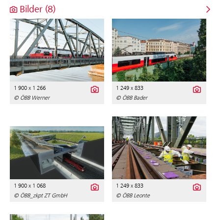
Bilder (8)
1 900 x 1 266
1 249 x 833
© ÖBB Werner
© ÖBB Bader
1 900 x 1 068
1 249 x 833
© ÖBB_zkpt ZT GmbH
© ÖBB Leonte