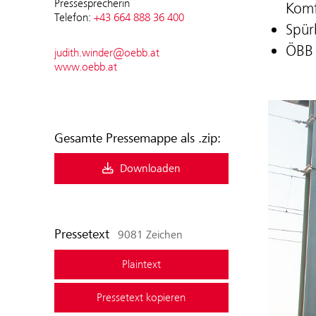
Pressesprecherin
Komf
Telefon:
+43 664 888 36 400
Spür
ÖBB 
judith.winder@oebb.at
www.oebb.at
Gesamte Pressemappe als .zip:
Downloaden
Pressetext
9081 Zeichen
Plaintext
Pressetext kopieren