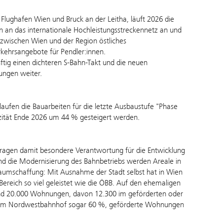
Flughafen Wien und Bruck an der Leitha, läuft 2026 die
n an das internationale Hochleistungsstreckennetz an und
 zwischen Wien und der Region östliches
kehrsangebote für Pendler:innen.
ftig einen dichteren S-Bahn-Takt und die neuen
ungen weiter.
laufen die Bauarbeiten für die letzte Ausbaustufe "Phase
zität Ende 2026 um 44 % gesteigert werden.
ragen damit besondere Verantwortung für die Entwicklung
d die Modernisierung des Bahnbetriebs werden Areale in
raumschaffung: Mit Ausnahme der Stadt selbst hat in Wien
reich so viel geleistet wie die ÖBB. Auf den ehemaligen
und 20.000 Wohnungen, davon 12.300 im geförderten oder
, am Nordwestbahnhof sogar 60 %, geförderte Wohnungen