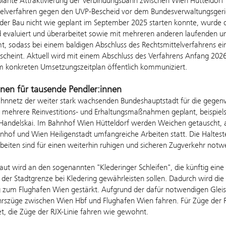
plante Attraktivierung der Verbindungsbahn zwischen Wien Hütteldorf 
telverfahren gegen den UVP-Bescheid vor dem Bundesverwaltungsgeri
er Bau nicht wie geplant im September 2025 starten konnte, wurde
evaluiert und überarbeitet sowie mit mehreren anderen laufenden u
t, sodass bei einem baldigen Abschluss des Rechtsmittelverfahrens 
scheint. Aktuell wird mit einem Abschluss des Verfahrens Anfang 2026 
m konkreten Umsetzungszeitplan öffentlich kommuniziert.
ionen für tausende Pendler:innen
nnetz der weiter stark wachsenden Bundeshauptstadt für die gegenwä
mehrere Reinvestitions- und Erhaltungsmaßnahmen geplant, beispiels
Handelskai. Im Bahnhof Wien Hütteldorf werden Weichen getauscht, a
nhof und Wien Heiligenstadt umfangreiche Arbeiten statt. Die Haltest
beiten sind für einen weiterhin ruhigen und sicheren Zugverkehr notw
ut wird an den sogenannten "Klederinger Schleifen", die künftig ein
 der Stadtgrenze bei Kledering gewährleisten sollen. Dadurch wird die
zum Flughafen Wien gestärkt. Aufgrund der dafür notwendigen Gleisum
rszüge zwischen Wien Hbf und Flughafen Wien fahren. Für Züge der RJ
et, die Züge der RJX-Linie fahren wie gewohnt.