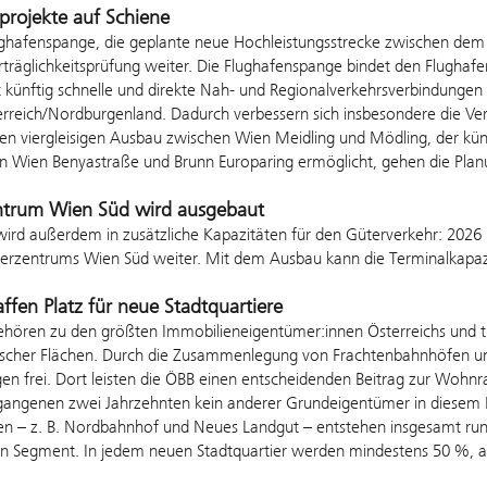
projekte auf Schiene
ughafenspange, die geplante neue Hochleistungsstrecke zwischen dem 
räglichkeitsprüfung weiter. Die Flughafenspange bindet den Flughafe
 künftig schnelle und direkte Nah- und Regionalverkehrsverbindungen
rreich/Nordburgenland. Dadurch verbessern sich insbesondere die Ver
en viergleisigen Ausbau zwischen Wien Meidling und Mödling, der kün
en Wien Benyastraße und Brunn Europaring ermöglicht, gehen die Plan
ntrum Wien Süd wird ausgebaut
 wird außerdem in zusätzliche Kapazitäten für den Güterverkehr: 2026 
terzentrums Wien Süd weiter. Mit dem Ausbau kann die Terminalkapa
ffen Platz für neue Stadtquartiere
ehören zu den größten Immobilieneigentümer:innen Österreichs und t
tischer Flächen. Durch die Zusammenlegung von Frachtenbahnhöfen un
en frei. Dort leisten die ÖBB einen entscheidenden Beitrag zur Wohn
gangenen zwei Jahrzehnten kein anderer Grundeigentümer in diesem Be
en – z. B. Nordbahnhof und Neues Landgut – entstehen insgesamt r
en Segment. In jedem neuen Stadtquartier werden mindestens 50 %