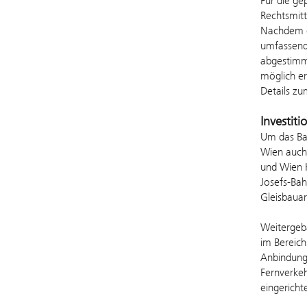
Für die ge
Rechtsmit
Nachdem d
umfassend 
abgestimm
möglich er
Details zu
Investit
Um das Bah
Wien auch 
und Wien 
Josefs-Bah
Gleisbauar
Weitergeba
im Bereich
Anbindung 
Fernverkeh
eingericht