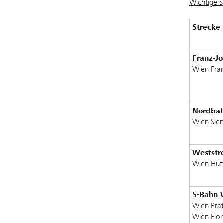
Wichtige S
Strecke
Franz-Jo
Wien Fran
Nordba
Wien Sie
Weststr
Wien Hütt
S-Bahn 
Wien Prat
Wien Flor