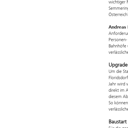
wichtiger 
Semmering-
Österreich
Andreas
Anforderun
Personen-
Bahnhöfe u
verlässlich
Upgrade 
Um die Sta
Floridsdor
Jahr wird 
direkt im 
diesem Abs
So können 
verlässlic
Baustart