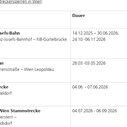
treckensperren in Wien
:
Dauer
sefs-Bahn
14.12.2025 – 30.06.2026;
z-Josefs-Bahnhof – FJB-Gürtelbrücke
24.10.-06.11.2026
hn
28.03.-03.05.2026
mensstraße – Wien Leopoldau
ecke
04.06. - 07.06.2026
eldorf
Wien Stammstrecke
04.07.2026 - 06.09.2026
erstern –
idsdorf