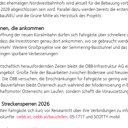
des ehemaligen Nordwestbahnhofs wird aktuell für die Bebauung vorbe
 2028 abgeschlossen sein wird. Parallel dazu werden bereits die erste
auNEU und die Grüne Mitte als Herzstück des Projekts.
ionen, die ankommen
öffnung der neuen Koralmbahn dürfen sich Fahrgäste über schnellere 
 dass die Investitionen genau dort ankommen, wo sie gebraucht werden
rkehr. Weitere Großprojekte wie der Semmering-Basistunnel und das 
ringen spürbare Verbesserungen.
rtschaftlich herausfordernden Zeiten bleibt die ÖBB-Infrastruktur AG ein
sangebot. Große Teile der Bauarbeiten zwischen Bodensee und Neusie
 Die ÖBB versuchen, die Einschränkungen für Fahrgäste so gering wie 
 Bauverfahren bleibt Österreich auch während der Modernisierung in 
haftsmotor Österreichs am Laufen, sondern schafft die Voraussetzunge
 Streckensperren 2026
tten Fahrgäste sich kurz vor Reiseantritt über ihre Verbindungen zu in
uskünfte:
oebb.at
,
oebb.at/baustellen
, 05-1717 und SCOTTY mobil.