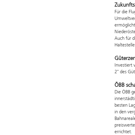
Zukunfts
Für die Fl
Umweltvert
ermöglicht
Niederöste
Auch für d
Haltestell
Güterze
Investiert
2" des Gü
ÖBB scha
Die ÖBB g
innerstäd
besten Lag
in den ver
Bahnareal
preiswert
errichtet.