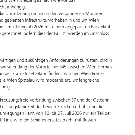
und Wien Meidling ist nach wie vor das
cht anhängig.
 die Umsetzungsplanung in den vergangenen Monaten
nd geplanten Infrastrukturvorhaben in und um Wien
eine Umsetzung ab 2026 mit einem angepassten Bauablauf
gerechnet. Sofern dies der Fall ist, werden im Anschluss
rtigen und zukünftigen Anforderungen zu rüsten, sind in
weise entlang der Vorortelinie S45 zwischen Wien Hernals
n der Franz-Josefs-Bahn finden zwischen Wien Franz-
elle Wien Spittelau wird modernisiert, umfangreiche
endig.
e kreuzungsfreie Verbindung zwischen S7 und der Ostbahn
 Leistungsfähigkeit der beiden Strecken erhöht und die
legungen kann von 10. bis 27. Juli 2026 nur ein Teil der
-Linie wird ein Schienenersatzverkehr mit Bussen