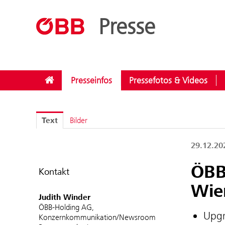
??menue.meldungen??
/
Bundesländer
/
Wien
Presse
Presseinfos
Pressefotos & Videos
Text
Bilder
29.12.2
ÖBB
Kontakt
Wie
Judith Winder
ÖBB-Holding AG,
Upgr
Konzernkommunikation/Newsroom