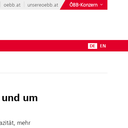
oebb.at
unsereoebb.at
ÖBB-Konzern
DE
EN
n und um
zität, mehr