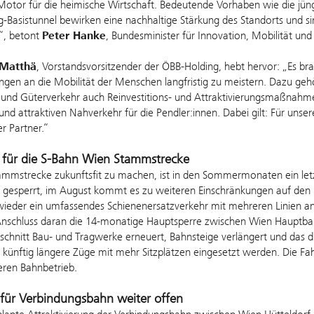
Motor für die heimische Wirtschaft. Bedeutende Vorhaben wie die jün
Basistunnel bewirken eine nachhaltige Stärkung des Standorts und si
“, betont
Peter Hanke
, Bundesminister für Innovation, Mobilität und 
 Matthä
, Vorstandsvorsitzender der ÖBB-Holding, hebt hervor: „Es bra
gen an die Mobilität der Menschen langfristig zu meistern. Dazu ge
 und Güterverkehr auch Reinvestitions- und Attraktivierungsmaßna
nd attraktiven Nahverkehr für die Pendler:innen. Dabei gilt: Für unse
er Partner.“
für die S-Bahn Wien Stammstrecke
mmstrecke zukunftsfit zu machen, ist in den Sommermonaten ein letz
f gesperrt, im August kommt es zu weiteren Einschränkungen auf den
wieder ein umfassendes Schienenersatzverkehr mit mehreren Linien a
Anschluss daran die 14-monatige Hauptsperre zwischen Wien Hauptba
chnitt Bau- und Tragwerke erneuert, Bahnsteige verlängert und das d
künftig längere Züge mit mehr Sitzplätzen eingesetzt werden. Die F
heren Bahnbetrieb.
 für Verbindungsbahn weiter offen