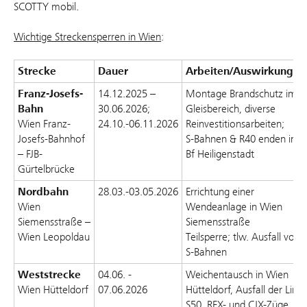
SCOTTY mobil.
Wichtige Streckensperren in Wien
:
Strecke
Dauer
Arbeiten/Auswirkunge
Franz-Josefs-
14.12.2025 –
Montage Brandschutz im
Bahn
30.06.2026;
Gleisbereich, diverse
Wien Franz-
24.10.-06.11.2026
Reinvestitionsarbeiten;
Josefs-Bahnhof
S-Bahnen & R40 enden im
– FJB-
Bf Heiligenstadt
Gürtelbrücke
Nordbahn
28.03.-03.05.2026
Errichtung einer
Wien
Wendeanlage in Wien
Siemensstraße –
Siemensstraße
Wien Leopoldau
Teilsperre; tlw. Ausfall von
S-Bahnen
Weststrecke
04.06. -
Weichentausch in Wien
Wien Hütteldorf
07.06.2026
Hütteldorf, Ausfall der Linie
S50, REX- und CJX-Züge