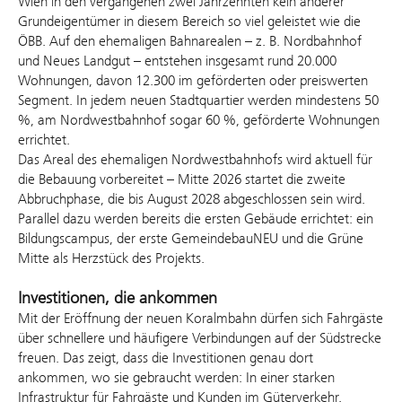
Wien in den vergangenen zwei Jahrzehnten kein anderer
Grundeigentümer in diesem Bereich so viel geleistet wie die
ÖBB. Auf den ehemaligen Bahnarealen – z. B. Nordbahnhof
und Neues Landgut – entstehen insgesamt rund 20.000
Wohnungen, davon 12.300 im geförderten oder preiswerten
Segment. In jedem neuen Stadtquartier werden mindestens 50
%, am Nordwestbahnhof sogar 60 %, geförderte Wohnungen
errichtet.
Das Areal des ehemaligen Nordwestbahnhofs wird aktuell für
die Bebauung vorbereitet – Mitte 2026 startet die zweite
Abbruchphase, die bis August 2028 abgeschlossen sein wird.
Parallel dazu werden bereits die ersten Gebäude errichtet: ein
Bildungscampus, der erste GemeindebauNEU und die Grüne
Mitte als Herzstück des Projekts.
Investitionen, die ankommen
Mit der Eröffnung der neuen Koralmbahn dürfen sich Fahrgäste
über schnellere und häufigere Verbindungen auf der Südstrecke
freuen. Das zeigt, dass die Investitionen genau dort
ankommen, wo sie gebraucht werden: In einer starken
Infrastruktur für Fahrgäste und Kunden im Güterverkehr.