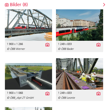
Bilder (8)
1 900 x 1 266
1 249 x 833
© ÖBB Werner
© ÖBB Bader
1 900 x 1 068
1 249 x 833
© ÖBB_zkpt ZT GmbH
© ÖBB Leonte