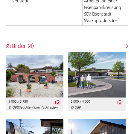
– Neusiedl
Arbeiten an einer
Eisenbahnkreuzung
SEV Eisenstadt –
Wulkaprodersdorf
Bilder (4)
5 000 x 3 750
5 000 x 4 000
© ÖBB/Feuchtenhofer Architekten
© ÖBB