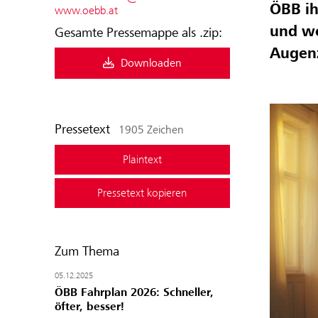
ÖBB ih
www.oebb.at
und wo
Gesamte Pressemappe als .zip:
Augen
Downloaden
Pressetext
1905 Zeichen
Plaintext
Pressetext kopieren
Zum Thema
05.12.2025
ÖBB Fahrplan 2026: Schneller,
öfter, besser!