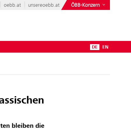
oebb.at
unsereoebb.at
ÖBB-Konzern
DE
EN
assischen
en bleiben die