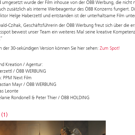
d umgesetzt wurde der Film inhouse von der ÖBB Werbung, die nicht 
ch zusätzlich als interne Werbeagentur des ÖBB Konzerns fungiert. 
ektor Helge Haberzettl und entstanden ist der unterhaltsame Film unte
ald-Czihak, Geschäftsführerin der ÖBB Werbung freut sich über die er
sspot beweist unser Team ein weiteres Mal seine kreative Kompetenz
.“
n der 30-sekündigen Version können Sie hier sehen:
Zum Spot!
d Kreation / Agentur:
erzettl / ÖBB WERBUNG
n: PPM Next Film
bastian Mayr / ÖBB WERBUNG
as Leonte
lanie Rondonell & Peter Thier / ÖBB HOLDING
 (1)