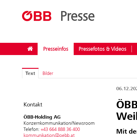
??menue.meldungen??
/
Kategorien
/
ÖBB-Konzern
Presse
Presseinfos
Pressefotos & Videos
Text
Bilder
06.12.2
ÖBB
Kontakt
Wei
ÖBB-Holding AG
Konzernkommunikation/Newsroom
Telefon:
+43 664 888 36 400
Mit de
kommunikation@oebb.at