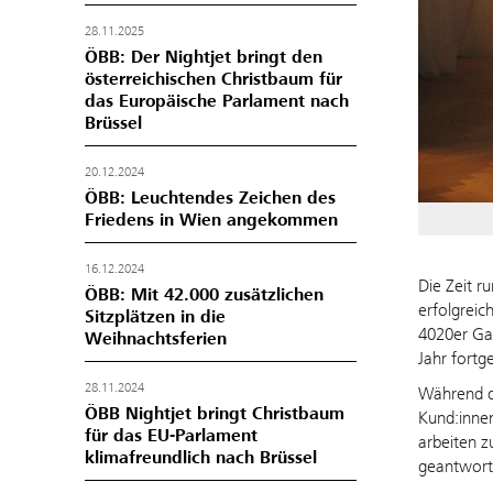
28.11.2025
ÖBB: Der Nightjet bringt den
österreichischen Christbaum für
das Europäische Parlament nach
Brüssel
20.12.2024
ÖBB: Leuchtendes Zeichen des
Friedens in Wien angekommen
16.12.2024
Die Zeit 
ÖBB: Mit 42.000 zusätzlichen
erfolgreic
Sitzplätzen in die
4020er Gar
Weihnachtsferien
Jahr fortg
28.11.2024
Während d
ÖBB Nightjet bringt Christbaum
Kund:innen
für das EU-Parlament
arbeiten z
klimafreundlich nach Brüssel
geantwort