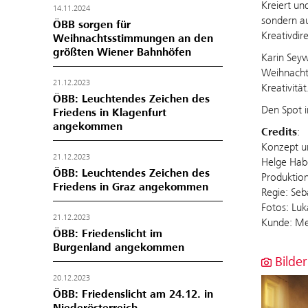
Kreiert un
14.11.2024
sondern au
ÖBB sorgen für
Kreativdir
Weihnachtsstimmungen an den
größten Wiener Bahnhöfen
Karin Seyw
Weihnacht
21.12.2023
Kreativität
ÖBB: Leuchtendes Zeichen des
Den Spot i
Friedens in Klagenfurt
angekommen
Credits
:
Konzept un
21.12.2023
Helge Hab
ÖBB: Leuchtendes Zeichen des
Produktio
Friedens in Graz angekommen
Regie: Se
Fotos: Luk
21.12.2023
Kunde: Me
ÖBB: Friedenslicht im
Burgenland angekommen
Bilder
20.12.2023
ÖBB: Friedenslicht am 24.12. in