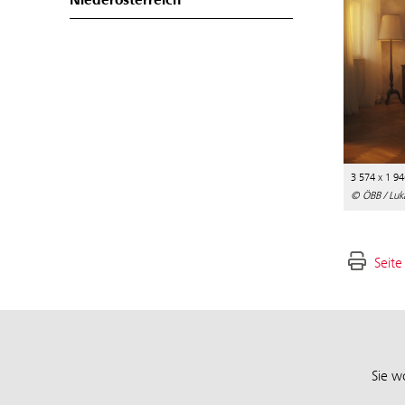
Niederösterreich
3 574 x 1 94
© ÖBB / Luk
Seite
Sie w