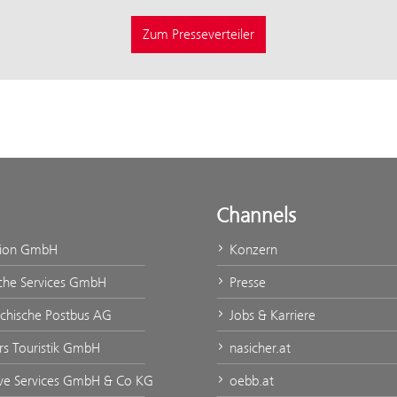
Zum Presseverteiler
Channels
tion GmbH
Konzern
che Services GmbH
Presse
ichische Postbus AG
Jobs & Karriere
rs Touristik GmbH
nasicher.at
ve Services GmbH & Co KG
oebb.at