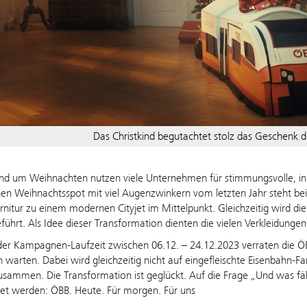
Das Christkind begutachtet stolz das Geschenk d
rund um Weihnachten nutzen viele Unternehmen für stimmungsvolle, 
hen Weihnachtsspot mit viel Augenzwinkern vom letzten Jahr steht bei
nitur zu einem modernen Cityjet im Mittelpunkt. Gleichzeitig wird die
eführt. Als Idee dieser Transformation dienten die vielen Verkleidung
er Kampagnen-Laufzeit zwischen 06.12. – 24.12.2023 verraten die ÖB
 warten. Dabei wird gleichzeitig nicht auf eingefleischte Eisenbahn-F
usammen. Die Transformation ist geglückt. Auf die Frage „Und was fäh
et werden: ÖBB. Heute. Für morgen. Für uns