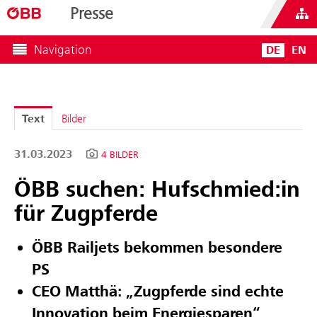
Presse
Navigation
DE
EN
Text
Bilder
31.03.2023
4 BILDER
ÖBB suchen: Hufschmied:in
für Zugpferde
ÖBB Railjets bekommen besondere
PS
CEO Matthä: „Zugpferde sind echte
Innovation beim Energiesparen“