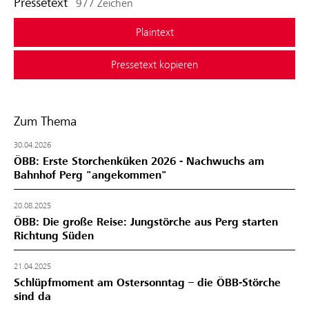
Pressetext
977 Zeichen
Plaintext
Pressetext kopieren
Zum Thema
30.04.2026
ÖBB: Erste Storchenküken 2026 - Nachwuchs am
Bahnhof Perg "angekommen"
20.08.2025
ÖBB: Die große Reise: Jungstörche aus Perg starten
Richtung Süden
21.04.2025
Schlüpfmoment am Ostersonntag – die ÖBB-Störche
sind da