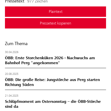
Pressetext
977 Zeichen
Plaintext
Pressetext kopieren
Zum Thema
30.04.2026
ÖBB: Erste Storchenküken 2026 - Nachwuchs am
Bahnhof Perg "angekommen"
20.08.2025
ÖBB: Die große Reise: Jungstörche aus Perg starten
Richtung Süden
21.04.2025
Schlüpfmoment am Ostersonntag – die ÖBB-Störche
sind da