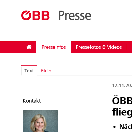
??menue.meldungen??
/
Kategorien
/
Instandhaltung
Presse
Presseinfos
Pressefotos & Videos
Text
Bilder
12.11.2
ÖBB:
Kontakt
flie
Näch