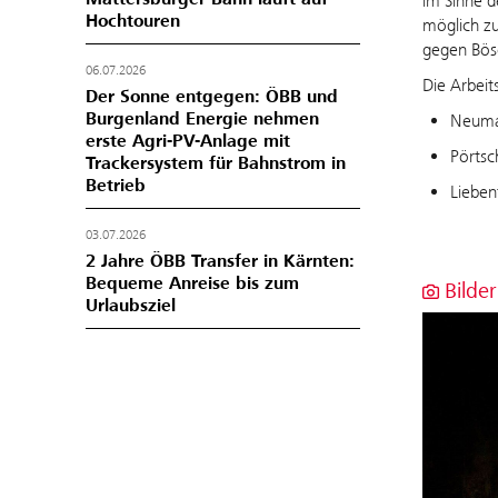
im Sinne d
Hochtouren
möglich zu
gegen Bösc
06.07.2026
Die Arbeit
Der Sonne entgegen: ÖBB und
Burgenland Energie nehmen
Neumar
erste Agri-PV-Anlage mit
Pörtsc
Trackersystem für Bahnstrom in
Betrieb
Lieben
03.07.2026
2 Jahre ÖBB Transfer in Kärnten:
Bequeme Anreise bis zum
Bilder
Urlaubsziel