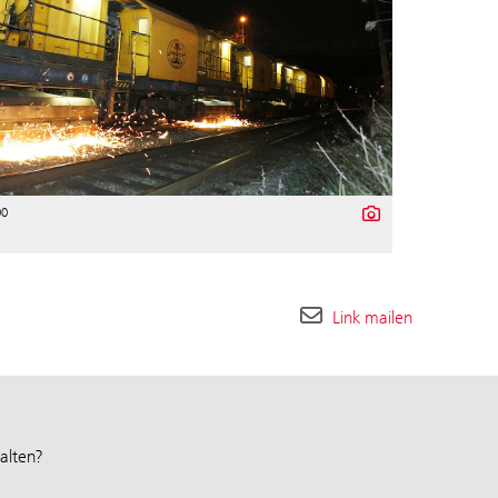
00
Link mailen
alten?