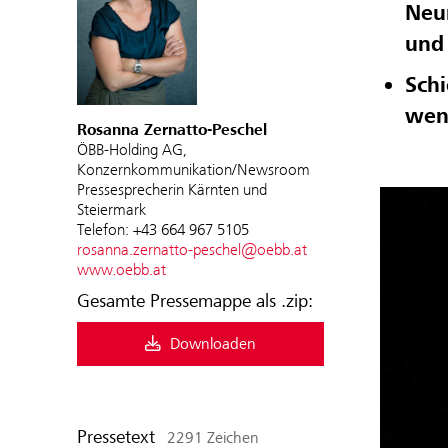
Neu
un
Sch
wen
Rosanna Zernatto-Peschel
ÖBB-Holding AG,
Konzernkommunikation/Newsroom
Pressesprecherin Kärnten und
Steiermark
Telefon: +43 664 967 5105
rosanna.zernatto-peschel@oebb.at
www.oebb.at
Gesamte Pressemappe als .zip:
Downloaden
Pressetext
2291 Zeichen