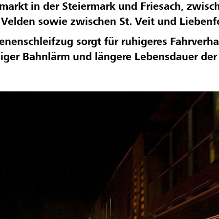
markt in der Steiermark und
Friesach,
zwisc
d
Velden
sowie
zwischen
St.
Veit und
Liebenf
ienenschleifzug
sorg
t
für ruhigeres Fahrverha
iger Bahnlärm und längere Lebensdauer der