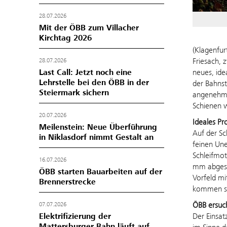
28.07.2026
Mit der ÖBB zum Villacher
Kirchtag 2026
(Klagenfur
Friesach, 
28.07.2026
neues, ide
Last Call: Jetzt noch eine
Lehrstelle bei den ÖBB in der
der Bahnst
Steiermark sichern
angenehmer
Schienen 
20.07.2026
Ideales Pr
Meilenstein: Neue Überführung
Auf der Sc
in Niklasdorf nimmt Gestalt an
feinen Une
Schleifmot
16.07.2026
mm abgesch
ÖBB starten Bauarbeiten auf der
Vorfeld mi
Brennerstrecke
kommen so
ÖBB ersuc
07.07.2026
Der Einsat
Elektrifizierung der
Mattersburger Bahn läuft auf