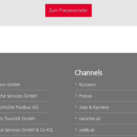
Zum Presseverteiler
Channels
tion GmbH
Konzern
che Services GmbH
Presse
ichische Postbus AG
Jobs & Karriere
rs Touristik GmbH
nasicher.at
ve Services GmbH & Co KG
oebb.at