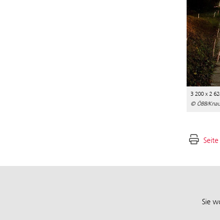
3 200 x 2 62
© ÖBB/Knau
Seite
Sie w