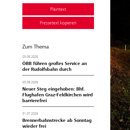
Plaintext
Pressetext kopieren
Zum Thema
03.08.2026
ÖBB führen großes Service an
der Rudolfsbahn durch
03.08.2026
Neuer Steg eingehoben: Bhf.
Flughafen Graz-Feldkirchen wird
barrierefrei
31.07.2026
Brennerbahnstrecke ab Sonntag
wieder frei