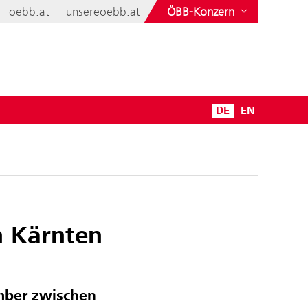
oebb.at
unsereoebb.at
ÖBB-Konzern
DE
EN
n Kärnten
mber
zwischen