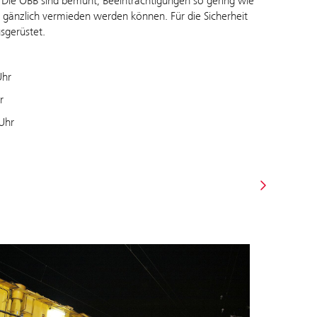
. Die ÖBB sind bemüht, Beeinträchtigungen so gering wie
ht gänzlich vermieden werden können.
Für die Sicherheit
sgerüstet.
Uhr
r
Uhr