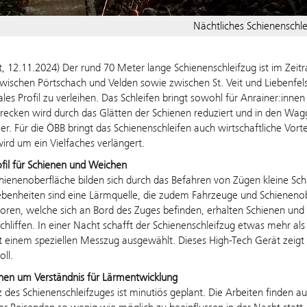
Nächtliches Schienenschle
t, 12.11.2024) Der rund 70 Meter lange Schienenschleifzug ist im Ze
zwischen Pörtschach und Velden sowie zwischen St. Veit und Liebenfel
ales Profil zu verleihen. Das Schleifen bringt sowohl für Anrainer:inne
recken wird durch das Glätten der Schienen reduziert und in den Wag
. Für die ÖBB bringt das Schienenschleifen auch wirtschaftliche Vorte
wird um ein Vielfaches verlängert.
ofil für Schienen und Weichen
hienenoberfläche bilden sich durch das Befahren von Zügen kleine Sc
benheiten sind eine Lärmquelle, die zudem Fahrzeuge und Schienenob
oren, welche sich an Bord des Zuges befinden, erhalten Schienen und W
liffen. In einer Nacht schafft der Schienenschleifzug etwas mehr als 
t einem speziellen Messzug ausgewählt. Dieses High-Tech Gerät zeigt
ll.
hen um Verständnis für Lärmentwicklung
z des Schienenschleifzuges ist minutiös geplant. Die Arbeiten finden