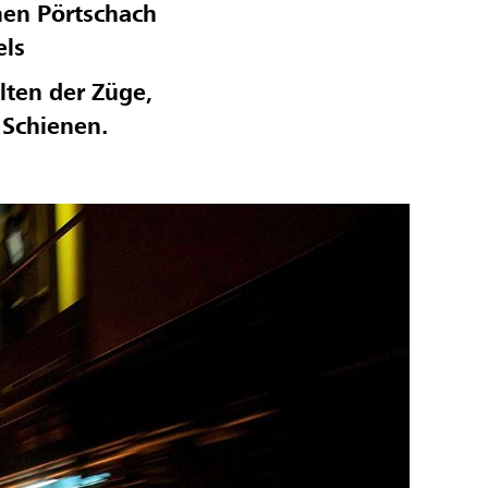
hen
Pörtschach
els
lten der Züge,
 Schienen.