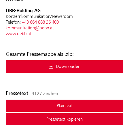
ÖBB-Holding AG
Konzernkommunikation/Newsroom
Telefon:
+43 664 888 36 400
kommunikation@oebb.at
www.oebb.at
Gesamte Pressemappe als .zip:
Downloaden
Pressetext
4127 Zeichen
Plaintext
Pressetext kopieren