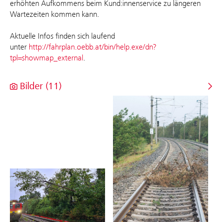
erhöhten Aufkommens beim Kund:innenservice zu längeren
Wartezeiten kommen kann.
Aktuelle Infos finden sich laufend
unter
http://fahrplan.oebb.at/bin/help.exe/dn?
tpl=showmap_external
.
Bilder (11)